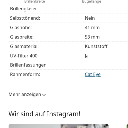
Brillenbreite
Bügellänge
unseren
Brillen-Ratgeber
, wenn Sie Hilfe bei der Auswa
Brillengläser
Selbsttönend:
Nein
Glashöhe:
41 mm
Glasbreite:
53 mm
Glasmaterial:
Kunststoff
UV-Filter 400:
Ja
Brillenfassungen
Rahmenform:
Cat Eye
Farbe der Fassung:
rot
Material der Fassung:
Acetat
Mehr anzeigen
Größe:
M
Brillenbreite:
131 mm
Wir sind auf Instagram!
Bügellänge:
140 mm