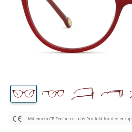
131 mm
Brillenbreite
Glasbrei
41 mm
53 mm
Glashöhe
Glasbreite
Mit einem CE Zeichen ist das Produkt für den euro