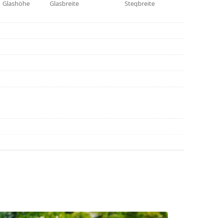
hl benötigen.
Glashöhe
Glasbreite
Stegbreite