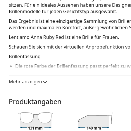
sitzen. Für ein ideales Aussehen haben unsere Designe
Brillenmodelle für jeden Gesichtstyp ausgewählt.
Das Ergebnis ist eine einzigartige Sammlung von Brillen
werden und maximalen Komfort, außergewöhnlichen Stil
Lentiamo Anna Ruby Red
ist eine Brille für Frauen.
Schauen Sie sich mit der virtuellen Anprobefunktion von
Brillenfassung
Die rote Farbe der Brillenfassung passt perfekt z
dunkelbraunen, weißen oder grauen Haaren.
Cat-Eye-Fassungen sind eine ideale Wahl für Mensc
Mehr anzeigen
rautenförmigen Gesicht.
Zubehör
Produktangaben
Wir liefern die Brille in ihrem Original-Etui. Die Far
Das mitgelieferte Tuch ist zum Reinigen und Pflegen
einem Stoffbeutel anstelle eines Tuchs geliefert wer
Entdecken Sie das gesamte Sortiment der
Brillen
, um w
131 mm
140 mm