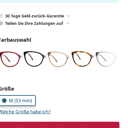
30 Tage Geld-zurück-Garantie
Teilen Sie Ihre Zahlungen auf
Farbauswahl
Parameter wählen
Größe
M (53 mm)
Welche Größe habe ich?