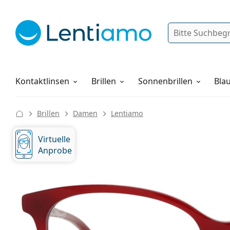
Suche
Anmelden
Web-Navigation
Pflegemittel
Alles über den Einkauf
Kontaktlinsen
Brillen
Sonnenbrillen
Blau
Brillen
Damen
Lentiamo
Virtuelle
Anprobe