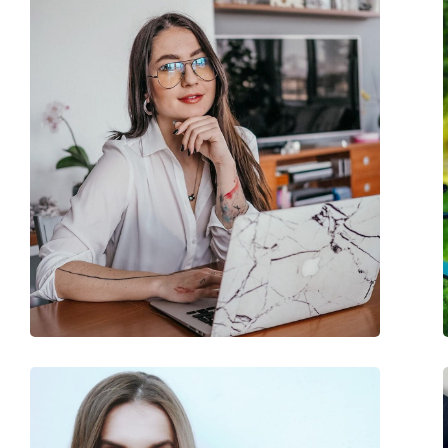
Stegbreite:
15 mm
Gewicht:
200 g
Verstellbare Nasenpads:
Nein
Federscharnier:
Nein
Accessories
Etui:
Ja
Reinigungstuch:
Ja
Weiteres
Sex:
Damen
Kategorie:
Brillen
Blaufilter Brillen
Marke:
Lentiamo
Code:
Anna Ruby Red
Kollektion:
Limitierte Edition