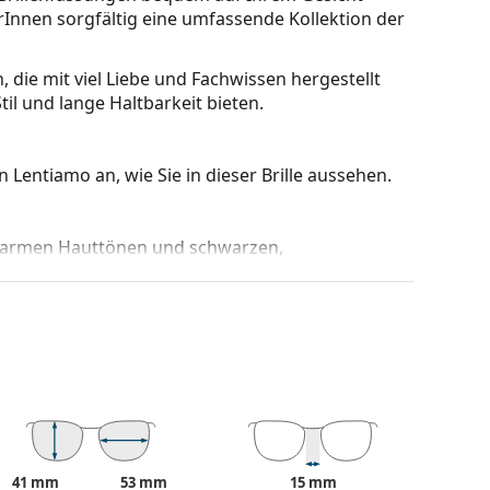
rInnen sorgfältig eine umfassende Kollektion der
, die mit viel Liebe und Fachwissen hergestellt
 und lange Haltbarkeit bieten.
 Lentiamo an, wie Sie in dieser Brille aussehen.
u warmen Hauttönen und schwarzen,
hen mit einem ovalen, herzförmigen oder
be des Etuis und sein Design können variieren.
 von Brillen geeignet. Einige Modelle können mit
den.
eitere Modelle zu finden, oder nutzen Sie
41 mm
53 mm
15 mm