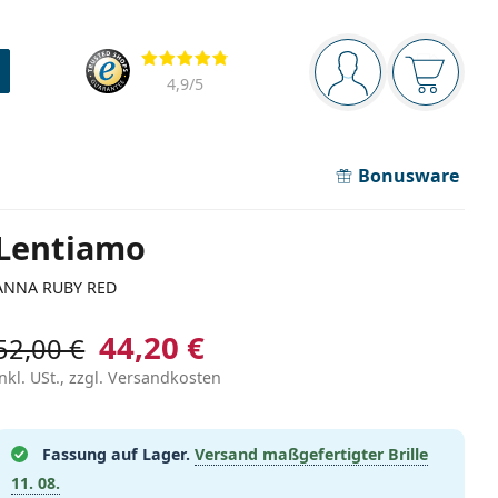
Navigationsleiste
Bewertung
Sie sind angemel
Der Ware
4,9
/5
Bonusware
Lentiamo
ANNA RUBY RED
44,20 €
52,00 €
inkl. USt., zzgl. Versandkosten
Fassung auf Lager.
Versand maßgefertigter Brille
11. 08.