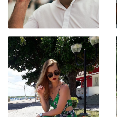
Gewicht:
50 g
Verstellbare Nasenpads:
Ja
Accessories
Etui:
Ja
Reinigungstuch:
Ja
Weiteres
Sex:
Unisex
Kategorie:
Sonnenbrillen
Marke:
Carrera
Verwendung:
Mode
Code:
113/S 003/HD