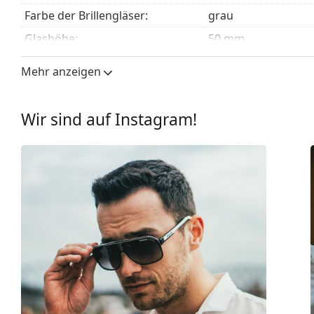
Das mitgelieferte Tuch ist ideal zum Reinigen und P
Farbe der Brillengläser:
grau
mit einem Stoffbeutel anstelle eines Tuchs geliefert
Glashöhe:
50 mm
Entdecken Sie das gesamte Sortiment der
Sonnenbrill
Glasbreite:
57 mm
finden.
Mehr anzeigen
Glasmaterial:
Kunststoff
UV-Filter 400:
Ja
Wir sind auf Instagram!
Brillenfassungen
Rahmenform:
Pilot
Farbe der Fassung:
schwarz
Material der Fassung:
Metall
Größe:
M
Brillenbreite:
140 mm
Bügellänge:
145 mm
Stegbreite:
17 mm