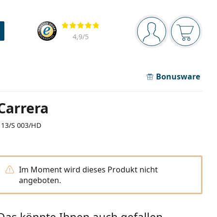
Navigationsleiste
Bewertung
Sie sind angemel
Der Ware
4,9
/5
Bonusware
Carrera
113/S 003/HD
Im Moment wird dieses Produkt nicht
angeboten.