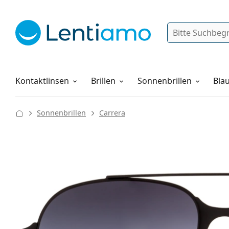
Suche
Anmelden
Web-Navigation
Pflegemittel
Alles über den Einkauf
Kontaktlinsen
Brillen
Sonnenbrillen
Blau
Sonnenbrillen
Carrera