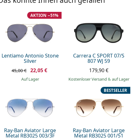
Das könnte Ihnen auch gefallen
AKTION −51%
Lentiamo Antonio Stone
Carrera C SPORT 07/S
Silver
807 WJ 59
22,05 €
179,90 €
45,00 €
auf Lager
Kostenloser Versand
&
auf Lager
BESTSELLER
Ray-Ban Aviator Large
Ray-Ban Aviator Large
Metal RB3025 003/3F
Metal RB3025 001/51