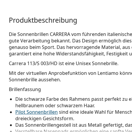
Produktbeschreibung
Die Sonnenbrillen CARRERA vom führenden italienischen
gute Verarbeitung bekannt. Das Design ermöglich diese
genauso beim Sport. Das hervorragende Material, aus 
garantiert eine hohe Widerstandsfähig­keit, Festigkeit 
Carrera 113/S 003/HD
ist eine Unisex Sonnebrille.
Mit der virtuellen Anprobefunktion von Lentiamo könne
Sonnenbrille aussehen.
Brillenfassung
Die schwarze Farbe des Rahmens passt perfekt zu 
hellbraunem oder schwarzem Haar.
Pilot Sonnenbrillen
sind eine ideale Wahl für Mensch
dreieckigen Gesichtsform.
Das Sonnenbrillengestell ist aus Metall gefertigt, da
Verstellbare Nasenpads ermöglichen eine sanfte Verä