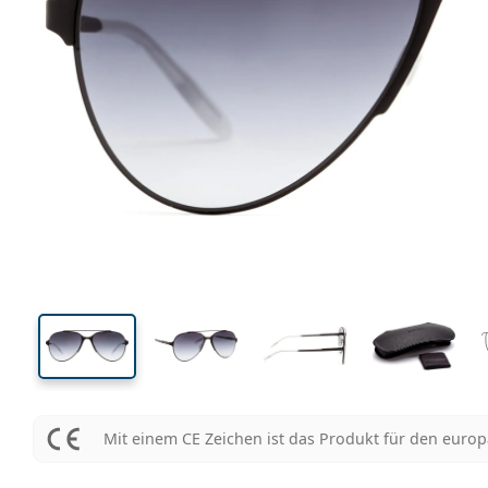
140 mm
Brillenbreite
Glasbrei
50 mm
57 mm
Glashöhe
Glasbreite
Mit einem CE Zeichen ist das Produkt für den euro