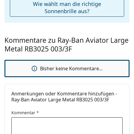
Die Farbe des Etuis und sein Design können
Wie wählt man die richtige
variieren.
Sonnenbrille aus?
Das mitgelieferte Tuch ist ideal zum Reinigen und
Pflegen der Sonnenbrille. Einige Modelle können
mit einem Stoffbeutel anstelle eines Tuchs geliefert
werden.
Kommentare zu Ray-Ban Aviator Large
Entdecken Sie das gesamte Sortiment der
Metal RB3025 003/3F
Sonnenbrillen
, um weitere Modelle beliebter Marken
zu finden.
Bisher keine Kommentare...
Anmerkungen oder Kommentare hinzufügen -
Ray-Ban Aviator Large Metal RB3025 003/3F
Kommentar
*