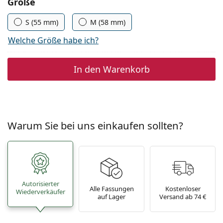
Parameter wählen
Größe
S (55 mm)
M (58 mm)
Welche Größe habe ich?
In den Warenkorb
Warum Sie bei uns einkaufen sollten?
Autorisierter
Alle Fassungen
Kostenloser
Wiederverkäufer
auf Lager
Versand ab 74 €