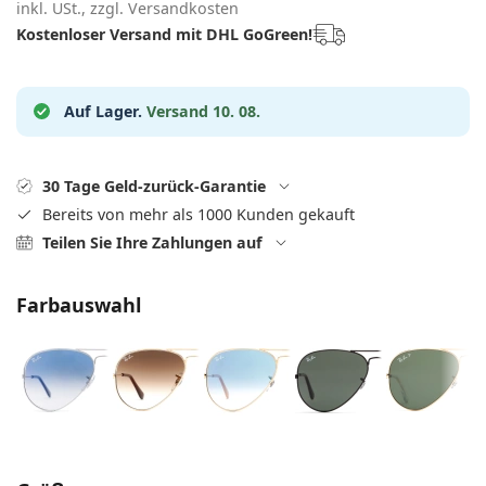
08452 44 10 394
Gucci
inkl. USt., zzgl. Versandkosten
Alle Pflegemittel
Alle Marken
Kostenloser Versand mit DHL GoGreen!
ist online
Persol
Prada
Auf Lager.
Versand 10. 08.
Alle Marken
30 Tage Geld-zurück-Garantie
Bereits von mehr als 1000 Kunden gekauft
Teilen Sie Ihre Zahlungen auf
Farbauswahl