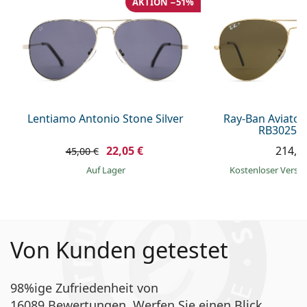
AKTION −51%
Lentiamo Antonio Stone Silver
Ray-Ban Aviator
RB3025 0
22,05 €
214,9
45,00 €
auf Lager
Kostenloser Vers
Von Kunden getestet
98%ige Zufriedenheit von
16089 Bewertungen. Werfen Sie einen Blick