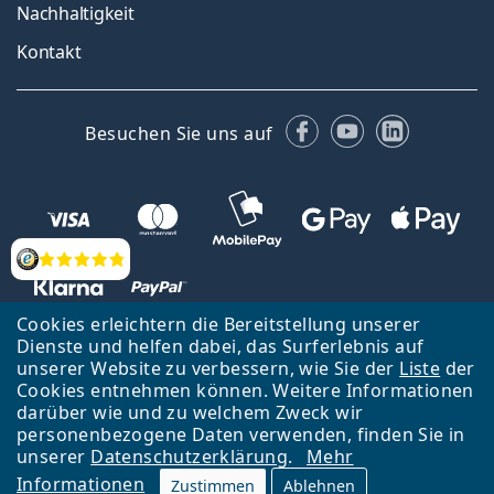
Nachhaltigkeit
Kontakt
Facebook
YouTube
LinkedIn
Besuchen Sie uns auf
Bewertung
Cookies erleichtern die Bereitstellung unserer
Dienste und helfen dabei, das Surferlebnis auf
unserer Website zu verbessern, wie Sie der
Liste
der
Zurück zur Hauptseite
Nach oben
Cookies entnehmen können. Weitere Informationen
Lentiamo s.r.o., Tschechien ist Eigentümer und Betreiber des Online-
darüber wie und zu welchem Zweck wir
Shops Lentiamo.de
Seit 18 Jahren sind wir für Sie da.
personenbezogene Daten verwenden, finden Sie in
unserer
Datenschutzerklärung
.
Mehr
Informationen
Zustimmen
Ablehnen