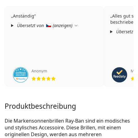
Anständig
Alles gut sc
beschrieben 
Übersetzt von
(
anzeigen
)
Übersetzt 
Anonym
Mat
Bewertung 5 aus 5
Produktbeschreibung
Die Markensonnenbrillen Ray-Ban sind ein modisches
und stylisches Accessoire. Diese Brillen, mit einem
originellen Design, werden aus mehreren