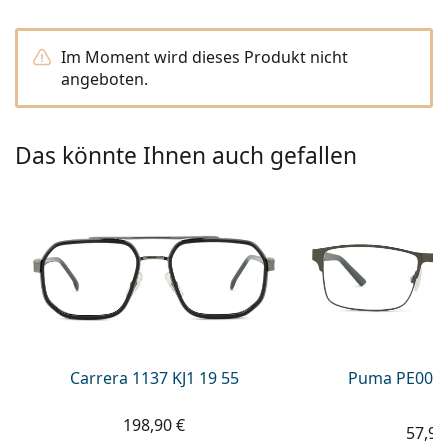
08452 44 10 394
Gucci
Alle Pflegemittel
Alle Marken
ist online
Persol
Im Moment wird dieses Produkt nicht
angeboten.
Prada
Alle Marken
Das könnte Ihnen auch gefallen
Carrera 1137 KJ1 19 55
Puma PE0027
198,90 €
57,99