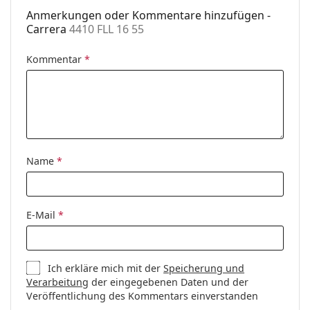
Etui:
Ja
Anmerkungen oder Kommentare hinzufügen -
Reinigungstuch:
Ja
Carrera
4410 FLL 16 55
Weiteres
Kommentar
*
Sex:
Herren
Kategorie:
Brillen
Marke:
Carrera
Code:
4410 FLL 16 55
Name
*
E-Mail
*
Ich erkläre mich mit der
Speicherung und
Verarbeitung
der eingegebenen Daten und der
Veröffentlichung des Kommentars einverstanden