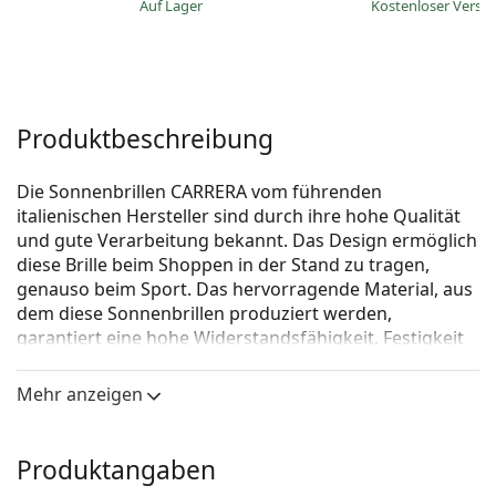
auf Lager
Kostenloser Vers
Produktbeschreibung
Die Sonnenbrillen CARRERA vom führenden
italienischen Hersteller sind durch ihre hohe Qualität
und gute Verarbeitung bekannt. Das Design ermöglich
diese Brille beim Shoppen in der Stand zu tragen,
genauso beim Sport. Das hervorragende Material, aus
dem diese Sonnenbrillen produziert werden,
garantiert eine hohe Widerstandsfähig­keit, Festigkeit
und maximale Funktionalität.
Mehr anzeigen
Carrera Grand Prix 2 T5C 08 64
ist eine Unisex
Sonnebrille.
Mit der virtuellen Anprobefunktion von Lentiamo
Produktangaben
können Sie herausfinden, wie Sie mit dieser