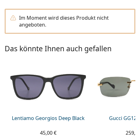
08452 44 10 394
Gucci
Alle Pflegemittel
Alle Marken
ist online
Persol
Im Moment wird dieses Produkt nicht
angeboten.
Prada
Alle Marken
Das könnte Ihnen auch gefallen
Lentiamo Georgios Deep Black
Gucci GG122
45,00 €
259,9