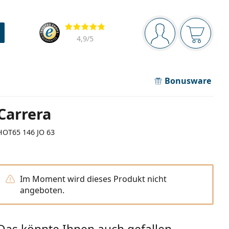
Navigationsleiste
Bewertung
Sie sind angemel
Der Ware
4,9
/5
Bonusware
Carrera
HOT65 146 JO 63
Im Moment wird dieses Produkt nicht
angeboten.