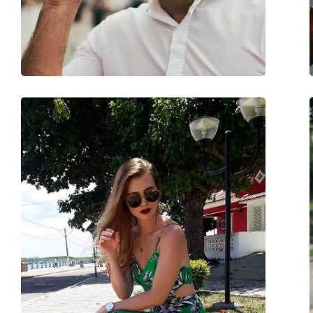
Gewicht:
215 g
Verstellbare Nasenpads:
Nein
Federscharnier:
Nein
Accessories
Etui:
Ja
Reinigungstuch:
Ja
Weiteres
Sex:
Unisex
Kategorie:
Sonnenbrillen
Marke:
Carrera
Verwendung:
Mode
Code:
Hot65 146 JO 63