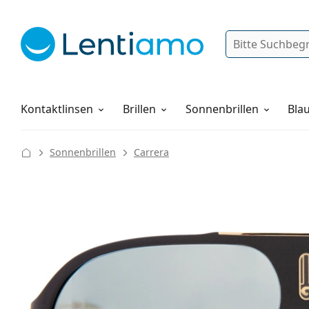
Suche
Anmelden
Web-Navigation
Pflegemittel
Alles über den Einkauf
Kontaktlinsen
Brillen
Sonnenbrillen
Blau
Sonnenbrillen
Carrera