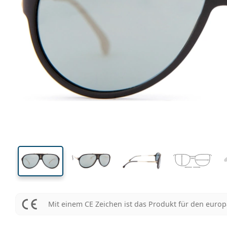
139 mm
Brillenbreite
Glasbrei
48 mm
63 mm
Glashöhe
Glasbreite
Mit einem CE Zeichen ist das Produkt für den euro