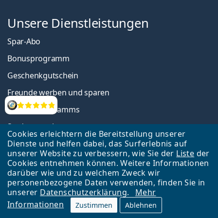
Unsere Dienstleistungen
Spar-Abo
Bonusprogramm
Geschenkgutschein
Freunde werben und sparen
Affiliate Programms
Bewertung
Studentenrabatt
Cookies erleichtern die Bereitstellung unserer
Dienste und helfen dabei, das Surferlebnis auf
unserer Website zu verbessern, wie Sie der
Liste
der
Wissenswertes
Cookies entnehmen können. Weitere Informationen
darüber wie und zu welchem Zweck wir
Blog
personenbezogene Daten verwenden, finden Sie in
unserer
Datenschutzerklärung
.
Mehr
Kontaktlinsen-Werte
Informationen
Zustimmen
Ablehnen
Vergleich von Kontaktlinsen