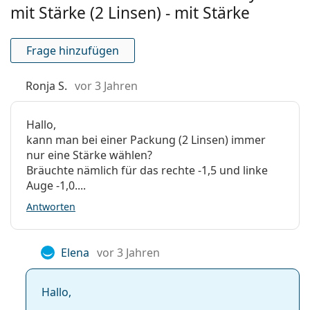
mit Stärke (2 Linsen) - mit Stärke
MHD:
Mindestens 11 Monate
Verfärbung für einfache
Nein
Frage hinzufügen
Handhabung:
Tag- und Nachtlinsen:
Nein
Ronja S.
vor 3 Jahren
Anzeiger Rückseite -
Nein
Vorderseite:
Hallo,
kann man bei einer Packung (2 Linsen) immer
Verpackung
nur eine Stärke wählen?
Hersteller:
MaxVUE
Bräuchte nämlich für das rechte -1,5 und linke
Auge -1,0....
Linsen in der Packung:
2
Antworten
Gewicht:
28 g
Weiteres
Elena
vor 3 Jahren
Kategorie:
Farblinsen
3-Monatslinsen
Hallo,
Kontaktlinsen