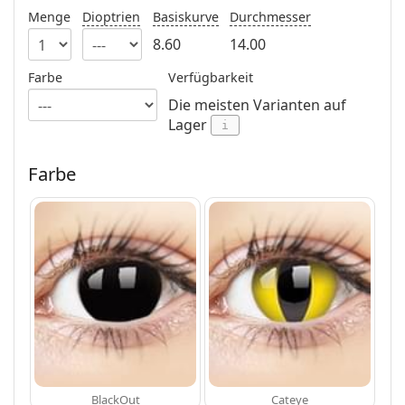
ist offline
Persol
Menge
Dioptrien
Basiskurve
Durchmesser
8.60
14.00
Prada
Farbe
Verfügbarkeit
Alle Marken
Die meisten Varianten auf
Lager
i
Farbe
BlackOut
Cateye