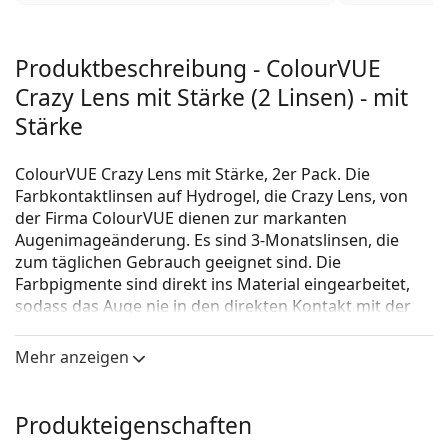
Produktbeschreibung - ColourVUE
Crazy Lens mit Stärke (2 Linsen) - mit
Stärke
ColourVUE Crazy Lens mit Stärke, 2er Pack. Die
Farbkontaktlinsen auf Hydrogel, die Crazy Lens, von
der Firma ColourVUE dienen zur markanten
Augenimageänderung. Es sind 3-Monatslinsen, die
zum täglichen Gebrauch geeignet sind. Die
Farbpigmente sind direkt ins Material eingearbeitet,
sodass das Auge nie in den direkten Kontakt mit der
Farbe kommt. Die Kontaktlinsen sind absolut glatt und
angenehm zu tragen.
Mehr anzeigen
Es ist ein Medizinprodukt. Lesen Sie vor dem Gebrauch
die Anleitung.
Produkteigenschaften
Helle, natürliche oder bunt gefärbte Kontaktlinsen?