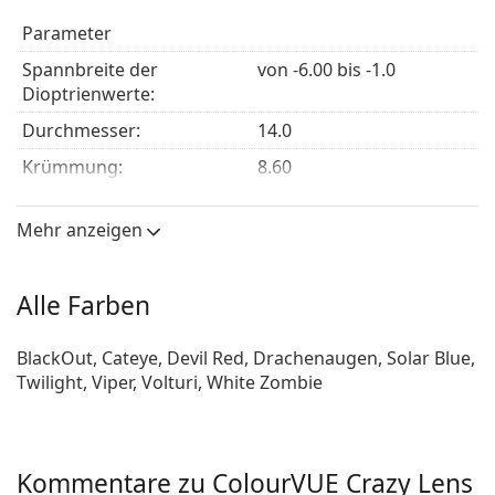
Finden Sie heraus, welche farbigen Kontaktlinsen am
Parameter
besten zu Ihnen passen!
Spannbreite der
von -6.00 bis -1.0
Dioptrienwerte:
Durchmesser:
14.0
Krümmung:
8.60
zentrale Mittendicke:
0.06 mm
Mehr anzeigen
Elastizitätsmodul:
0.47 MPa
Eigenschaften der Linsen
Alle Farben
Material:
Hydrogel Terpolymer
Wassergehalt:
45 %
BlackOut, Cateye, Devil Red, Drachenaugen, Solar Blue,
Twilight, Viper, Volturi, White Zombie
Sauerstoffdurchlässigkeit:
22 Dk/t
UV-Filter:
Nein
Silikon-Hydrogel:
Nein
Kommentare zu ColourVUE Crazy Lens
Verwendung