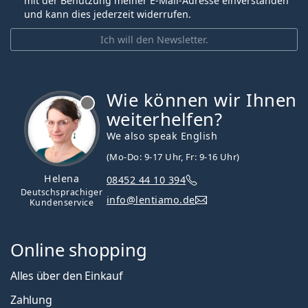
mit der Benutzung meiner E-Mail-Adresse einverstanden
und kann dies jederzeit widerrufen.
Ich will den Newsletter.
Wie können wir Ihnen
ist offline
weiterhelfen?
We also speak English
(Mo-Do: 9-17 Uhr, Fr: 9-16 Uhr)
Helena
08452 44 10 394
Deutschsprachiger
info@lentiamo.de
Kundenservice
Online shopping
Alles über den Einkauf
Zahlung