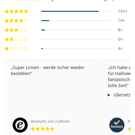
142×
19×
8×
0×
4×
Super Linsen - werde sicher wieder
Ich habe die
bestellen!
für Halloween
fantastisch, s
tolle Zeit!
Übersetzt 
Anonym
,
vor 2 Jahren
Fran
Bewertung 5 aus 5