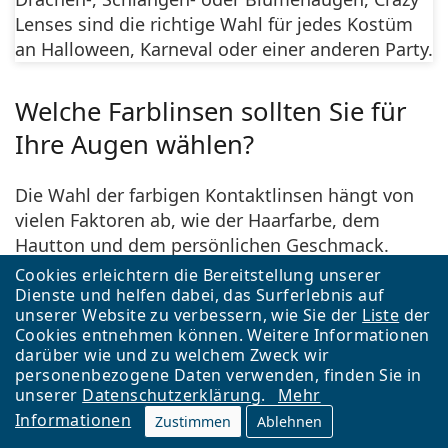
Lenses sind die richtige Wahl für jedes Kostüm
an Halloween, Karneval oder einer anderen Party.
Welche Farblinsen sollten Sie für
Ihre Augen wählen?
Die Wahl der farbigen Kontaktlinsen hängt von
vielen Faktoren ab, wie der Haarfarbe, dem
Hautton und dem persönlichen Geschmack.
Fragen Sie sich selbst:
Cookies erleichtern die Bereitstellung unserer
Dienste und helfen dabei, das Surferlebnis auf
Welches Aussehen möchte ich erreichen?
unserer Website zu verbessern, wie Sie der
Liste
der
Möchte ich, dass meine Augen natürlich oder
Cookies entnehmen können. Weitere Informationen
darüber wie und zu welchem Zweck wir
eher dramatisch aussehen?
personenbezogene Daten verwenden, finden Sie in
Wenn Sie die perfekte Farbe gefunden haben,
unserer
Datenschutzerklärung
.
Mehr
können Sie mit viel Spaß Kleidung, Accessoires
Informationen
Zustimmen
Ablehnen
und Make-up zu Ihren „neuen“ Augen