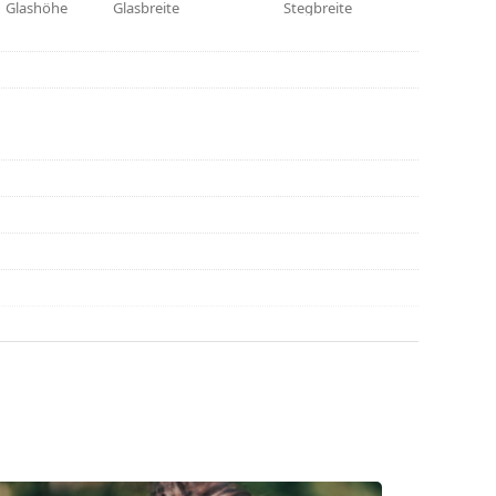
Glashöhe
Glasbreite
Stegbreite
hl benötigen.
die Anleitung.