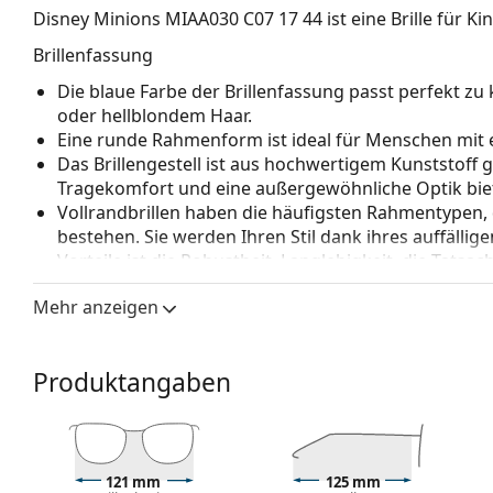
Disney Minions MIAA030 C07 17 44
ist eine Brille für Ki
Brillenfassung
Die blaue Farbe der Brillenfassung passt perfekt 
oder hellblondem Haar.
Eine runde Rahmenform ist ideal für Menschen mit 
Das Brillengestell ist aus hochwertigem Kunststoff 
Tragekomfort und eine außergewöhnliche Optik biet
Vollrandbrillen haben die häufigsten Rahmentypen,
bestehen. Sie werden Ihren Stil dank ihres auffälli
Vorteile ist die Robustheit, Langlebigkeit, die Tatsa
vor allem ihr Schutz vor Beschädigungen. Dieser Rah
Mehr anzeigen
Gläser mit höherer optischer Leistung.
Federscharniere ermöglichen den Bügeln eine größe
höheren Tragekomfort führt. Die Rahmen sind wid
Produktangaben
behalten länger die richtige Passform.
Zubehör
Wir liefern die Brille in ihrem Original-Etui. Die Far
121 mm
125 mm
Entdecken Sie das gesamte Sortiment der
Brillen
, um w