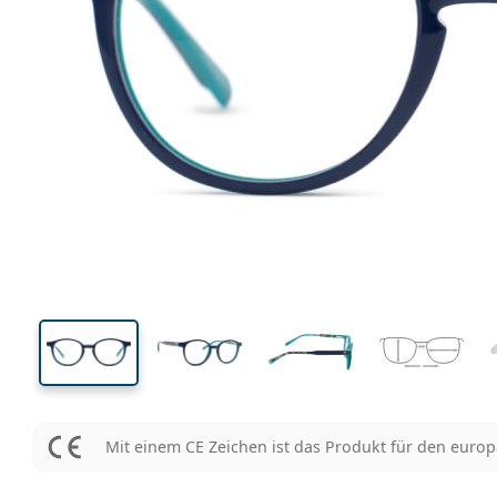
121 mm
Brillenbreite
Glasbrei
37 mm
44 mm
Glashöhe
Glasbreite
Mit einem CE Zeichen ist das Produkt für den euro