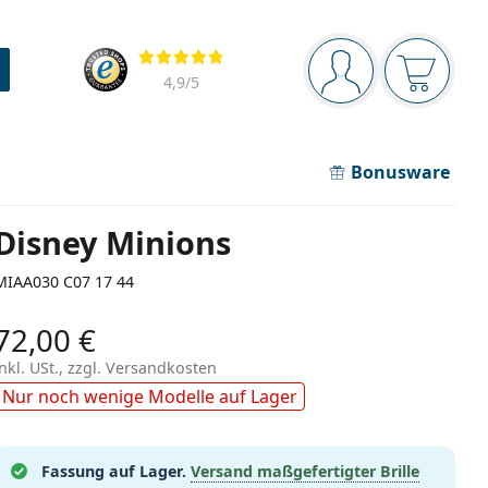
Navigationsleiste
Bewertung
Sie sind angemel
Der Ware
4,9
/5
Bonusware
Disney Minions
MIAA030 C07 17 44
72,00 €
inkl. USt., zzgl. Versandkosten
Nur noch wenige Modelle auf Lager
Fassung auf Lager.
Versand maßgefertigter Brille