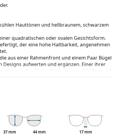
nder.
zu kühlen Hauttönen und hellbraunem, schwarzem
einer quadratischen oder ovalen Gesichtsform.
gefertigt, der eine hohe Haltbarkeit, angenehmen
et.
 die aus einer Rahmenfront und einem Paar Bügel
gen Designs aufwerten und ergänzen. Einer ihrer
che, dass sie das Glas vollständig umschließen, und
mentyp ist für alle Gläser geeignet, auch für
re Beweglichkeit von mehr als 90°, was zu einem
erstandsfähiger gegen Beschädigungen und
be des Etuis und sein Design können variieren.
37 mm
44 mm
17 mm
eitere Modelle zu finden, oder nutzen Sie