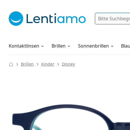
Suche
Anmelden
Web-Navigation
Pflegemittel
Alles über den Einkauf
Kontaktlinsen
Brillen
Sonnenbrillen
Blau
Brillen
Kinder
Disney