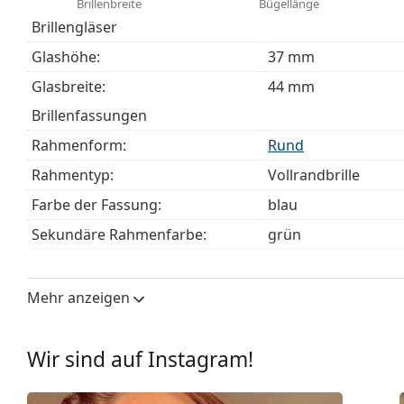
Brillenbreite
Bügellänge
unseren
Brillen-Ratgeber
, wenn Sie Hilfe bei der Auswa
Brillengläser
Es ist ein Medizinprodukt. Lesen Sie vor dem Gebrauch 
Glashöhe:
37 mm
Glasbreite:
44 mm
Brillenfassungen
Rahmenform:
Rund
Rahmentyp:
Vollrandbrille
Farbe der Fassung:
blau
Sekundäre Rahmenfarbe:
grün
Material der Fassung:
Kunststoff
Größe:
S
Mehr anzeigen
Brillenbreite:
121 mm
Bügellänge:
125 mm
Wir sind auf Instagram!
Stegbreite:
17 mm