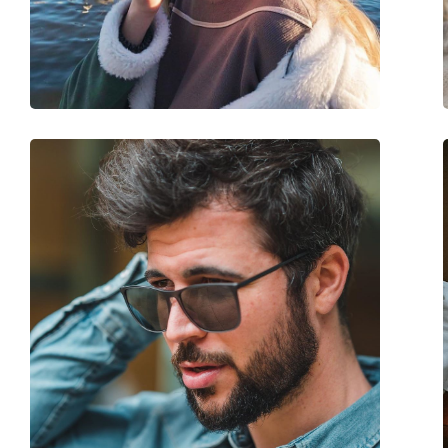
Verstellbare Nasenpads:
Nein
Federscharnier:
Nein
Accessories
Etui:
Ja
Reinigungstuch:
Ja
Weiteres
Sex:
Herren
Kategorie:
Sonnenbrillen
Marke:
Dolce & Gabbana
Verwendung:
Mode
Code:
0DG 6177 501/87 46
Mit Stärke verfügbar :
Nein