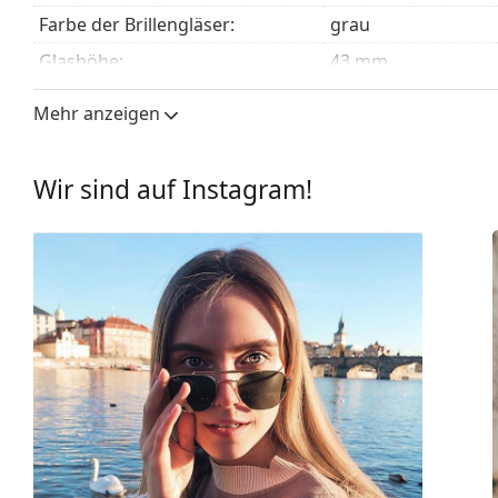
Farbe der Brillengläser:
grau
Glashöhe:
43 mm
Glasbreite:
46 mm
Mehr anzeigen
Glasmaterial:
Kunststoff
UV-Filter 400:
Ja
Wir sind auf Instagram!
Brillenfassungen
Rahmenform:
Rechteckig
Farbe der Fassung:
schwarz
Material der Fassung:
Kunststoff
Größe:
M
Brillenbreite:
138 mm
Bügellänge:
145 mm
Gewicht:
285 g