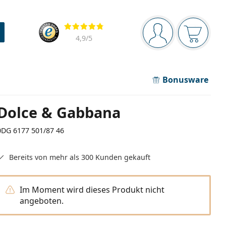
Navigationsleiste
Bewertung
Sie sind angemel
Der Ware
4,9
/5
Bonusware
Dolce & Gabbana
0DG 6177 501/87 46
Bereits von mehr als 300 Kunden gekauft
Im Moment wird dieses Produkt nicht
angeboten.