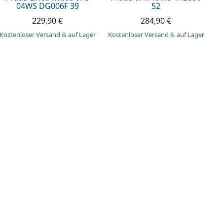
04WS DG006F 39
52
229,90 €
284,90 €
Kostenloser Versand
&
auf Lager
Kostenloser Versand
&
auf Lager