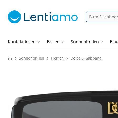
Suche
Anmelden
Web-Navigation
Pflegemittel
Alles über den Einkauf
Kontaktlinsen
Brillen
Sonnenbrillen
Blau
Sonnenbrillen
Herren
Dolce & Gabbana