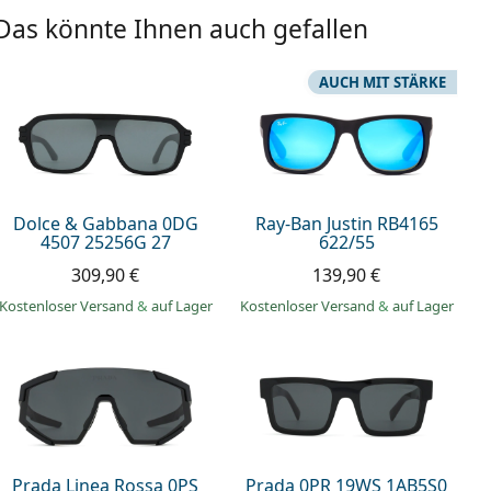
Das könnte Ihnen auch gefallen
AUCH MIT STÄRKE
Dolce & Gabbana 0DG
Ray-Ban Justin RB4165
4507 25256G 27
622/55
309,90 €
139,90 €
Kostenloser Versand
&
auf Lager
Kostenloser Versand
&
auf Lager
Prada Linea Rossa 0PS
Prada 0PR 19WS 1AB5S0