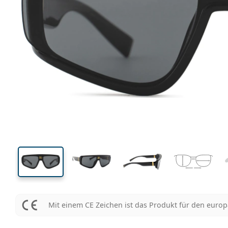
138 mm
Brillenbreite
Glasbrei
43 mm
46 mm
Glashöhe
Glasbreite
Mit einem CE Zeichen ist das Produkt für den euro