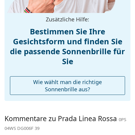
Bügellänge:
130 mm
Stegbreite:
17 mm
Zusätzliche Hilfe:
Gewicht:
235 g
Bestimmen Sie Ihre
Verstellbare
Nein
Gesichtsform und finden Sie
Nasenpads:
die passende Sonnenbrille für
Federscharnier:
Nein
Accessories
Sie
Etui:
Ja
Reinigungstuch:
Ja
Wie wählt man die richtige
Weiteres
Sonnenbrille aus?
Sex:
Herren
Kategorie:
Sonnenbrillen
Kommentare zu Prada Linea Rossa
Marke:
Prada Linea Rossa
0PS
04WS DG006F 39
Verwendung:
Sport