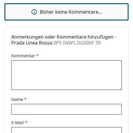
Sport:
Radfahren, Laufen, Wandern, Off-
Road-Radfahren
Bisher keine Kommentare...
Code:
0PS 04WS DG006F 39
Mit Stärke
Nein
Anmerkungen oder Kommentare hinzufügen -
verfügbar :
Prada Linea Rossa
0PS 04WS DG006F 39
Kommentar
*
Name
*
E-Mail
*