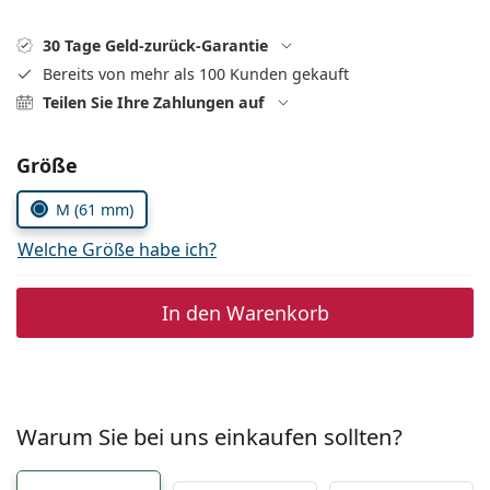
ist offline
Persol
30 Tage Geld-zurück-Garantie
Prada
Bereits von mehr als 100 Kunden gekauft
Alle Marken
Teilen Sie Ihre Zahlungen auf
Parameter wählen
Größe
M (61 mm)
Welche Größe habe ich?
In den Warenkorb
Warum Sie bei uns einkaufen sollten?