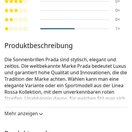
0×
0×
0×
1×
Produktbeschreibung
Die Sonnenbrillen Prada sind stylisch, elegant und
zeitlos. Die weltbekannte Marke Prada bedeutet Luxus
und garantiert hohe Qualität und Innovationen, die die
Tradition der Marke achten. Wählen kann man eine
elegante Variante oder ein Sportmodell aus der Linea
Rossa Kollektion, mit dem unverkennbaren roten
Streifen. Unabhängig davon, für welchen Stil man sich
entscheidet, mit den Sonnenbrillen Prada wird das
Erscheinen individuell und einmalig sein.
Mehr anzeigen
Prada Linea Rossa 0PS 04WS DG006F 39
ist eine
Sonnenbrille für Männer.