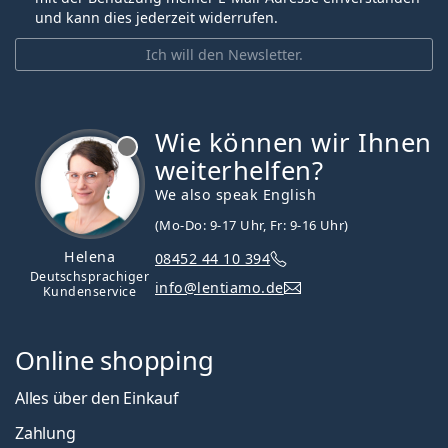
und kann dies jederzeit widerrufen.
Ich will den Newsletter.
Wie können wir Ihnen
ist offline
weiterhelfen?
We also speak English
(Mo-Do: 9-17 Uhr, Fr: 9-16 Uhr)
Helena
08452 44 10 394
Deutschsprachiger
info@lentiamo.de
Kundenservice
Online shopping
Alles über den Einkauf
Zahlung