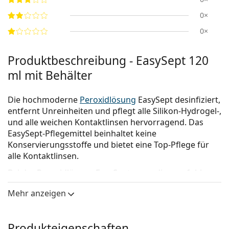
0×
0×
Produktbeschreibung - EasySept 120
ml mit Behälter
Die hochmoderne
Peroxidlösung
EasySept desinfiziert,
entfernt Unreinheiten und pflegt alle Silikon-Hydrogel-,
und alle weichen Kontaktlinsen hervorragend. Das
EasySept-Pflegemittel beinhaltet keine
Konservierungsstoffe und bietet eine Top-Pflege für
alle Kontaktlinsen.
Bei der Poroxidlösung EasySept muss die empfohlene
Neutralisierungsdauer eingehalten werden. Es darf
Mehr anzeigen
nur der mitgelieferte Behälter, mit dem
neutralisierenden Disk verwendet werden. Die
Kontaktlinsen sollen mindestens 6 Stunden im
Produkteigenschaften