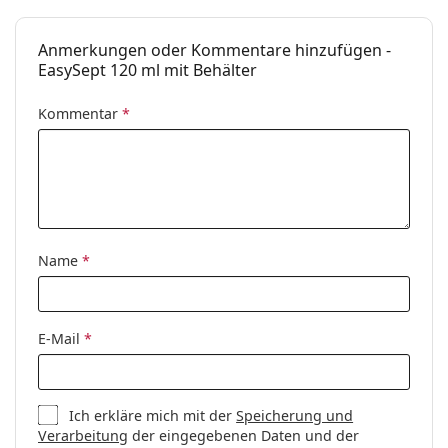
Verbrauchsdauer
3 Monaten
nach dem Öffnen:
Anmerkungen oder Kommentare hinzufügen -
Accessories
EasySept 120 ml mit Behälter
Behälter in der
1
Kommentar
*
Packung:
Weiteres
Kategorie:
Pflegemittel
Zubehör
Kontaktlinsenlösungen mit
Name
*
Wasserstoffperoxid
E-Mail
*
Ich erkläre mich mit der
Speicherung und
Verarbeitung
der eingegebenen Daten und der