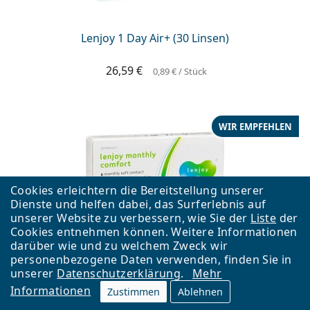
Lenjoy 1 Day Air+ (30 Linsen)
26,59 €
0,89 €
/ Stück
WIR EMPFEHLEN
Cookies erleichtern die Bereitstellung unserer
Dienste und helfen dabei, das Surferlebnis auf
unserer Website zu verbessern, wie Sie der
Liste
der
Cookies entnehmen können. Weitere Informationen
Lenjoy Monthly Comfort (6 Linsen)
darüber wie und zu welchem Zweck wir
personenbezogene Daten verwenden, finden Sie in
unserer
Datenschutzerklärung
.
Mehr
15,79 €
2,63 €
/ Stück
Informationen
Zustimmen
Ablehnen