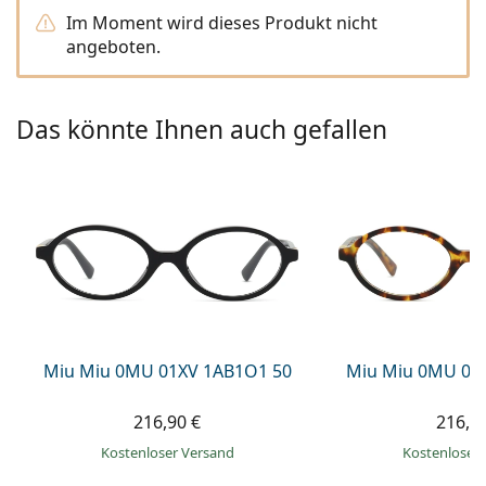
ist offline
Persol
Im Moment wird dieses Produkt nicht
angeboten.
Prada
Alle Marken
Das könnte Ihnen auch gefallen
Miu Miu 0MU 01XV 1AB1O1 50
Miu Miu 0MU 01
216,90 €
216,9
Kostenloser Versand
Kostenloser