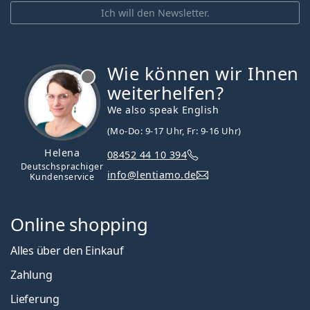
Ich will den Newsletter.
Wie können wir Ihnen
ist offline
weiterhelfen?
We also speak English
(Mo-Do: 9-17 Uhr, Fr: 9-16 Uhr)
Helena
08452 44 10 394
Deutschsprachiger
info@lentiamo.de
Kundenservice
Online shopping
Alles über den Einkauf
Zahlung
Lieferung