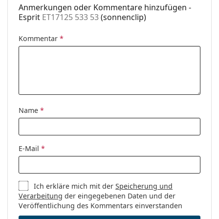
Entdecken Sie das gesamte Sortiment der
Brillen
, um
Anmerkungen oder Kommentare hinzufügen -
Etui:
Ja
weitere Modelle zu finden, oder nutzen Sie unseren
Esprit
ET17125 533 53
(sonnenclip)
Brillen-Ratgeber
, wenn Sie Hilfe bei der Auswahl
Reinigungstuch:
Ja
benötigen.
Kommentar
*
Weiteres
Es ist ein Medizinprodukt. Lesen Sie vor dem Gebrauch
Sex:
Damen
die Anleitung.
Kategorie:
Brillen
Marke:
Esprit
Name
*
Code:
ET17125 533 53
E-Mail
*
Ich erkläre mich mit der
Speicherung und
Verarbeitung
der eingegebenen Daten und der
Veröffentlichung des Kommentars einverstanden