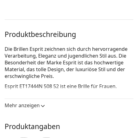
Produktbeschreibung
Die Brillen Esprit zeichnen sich durch hervorragende
Verarbeitung, Eleganz und jugendlichen Stil aus. Die
Besonderheit der Marke Esprit ist das hochwertige
Material, das tolle Design, der luxuriöse Stil und der
erschwingliche Pre­is.
Esprit ET17444N 508 52
ist eine Brille für Frauen.
Schauen Sie sich mit der virtuellen Anprobefunktion
von Lentiamo an, wie Sie in dieser Brille aussehen.
Mehr anzeigen
Brillenfassung
Die blaue Farbe der Brillenfassung passt perfekt zu
Produktangaben
kühlen Hauttönen und hellbraunem, schwarzem
oder hellblondem Haar.