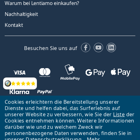
Warum bei Lentiamo einkaufen?
Nachhaltigkeit
Kontakt
Facebook
YouTube
LinkedIn
Besuchen Sie uns auf
Bewertung
Cookies erleichtern die Bereitstellung unserer
Dienste und helfen dabei, das Surferlebnis auf
unserer Website zu verbessern, wie Sie der
Liste
der
Zurück zur Hauptseite
Nach oben
Cookies entnehmen können. Weitere Informationen
Lentiamo s.r.o., Tschechien ist Eigentümer und Betreiber des Online-
darüber wie und zu welchem Zweck wir
Shops Lentiamo.de
Seit 18 Jahren sind wir für Sie da.
personenbezogene Daten verwenden, finden Sie in
unserer
Datenschutzerklärung
.
Mehr