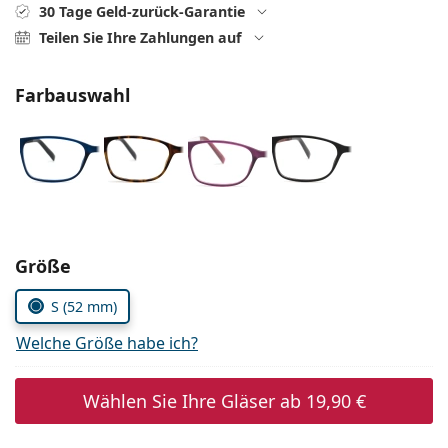
ist offline
Persol
30 Tage Geld-zurück-Garantie
Teilen Sie Ihre Zahlungen auf
Prada
Farbauswahl
Alle Marken
Parameter wählen
Größe
S (52 mm)
Welche Größe habe ich?
Wählen Sie Ihre Gläser ab
19,90 €