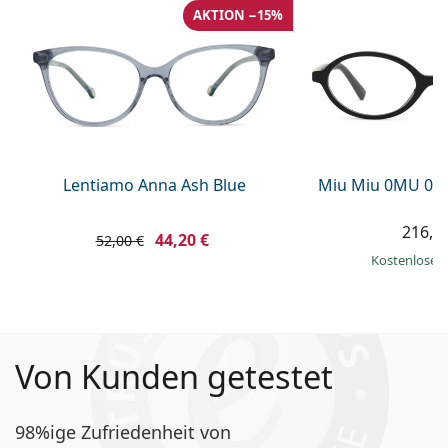
AKTION −15%
Lentiamo Anna Ash Blue
Miu Miu 0MU 01
216,9
44,20 €
52,00 €
Kostenloser
Von Kunden getestet
98%ige Zufriedenheit von