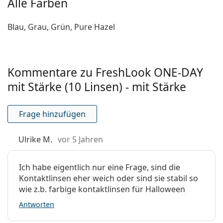
Alle Farben
Material:
Nelfilcon A
Wassergehalt:
69 %
Blau, Grau, Grün, Pure Hazel
Sauerstoffdurchlässigkeit:
26 Dk/t
UV-Filter:
Nein
Kommentare zu FreshLook ONE-DAY
Silikon-Hydrogel:
Nein
mit Stärke (10 Linsen) - mit Stärke
Verwendung
MHD:
Mindestens 24 Monate
Frage hinzufügen
Verfärbung für einfache
Ja
Handhabung:
Ulrike M.
vor 5 Jahren
Tag- und Nachtlinsen:
Nein
Anzeiger Rückseite -
Nein
Ich habe eigentlich nur eine Frage, sind die
Vorderseite:
Kontaktlinsen eher weich oder sind sie stabil so
wie z.b. farbige kontaktlinsen für Halloween
Verpackung
Antworten
Hersteller:
Alcon