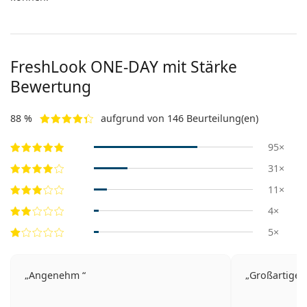
FreshLook ONE-DAY mit Stärke
Bewertung
88 %
aufgrund von 146 Beurteilung(en)
95×
31×
11×
4×
5×
Angenehm
Großartige Q