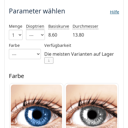
08452 44 10 394
Gucci
Alle Pflegemittel
Alle Marken
Parameter wählen
ist online
Hilfe
Persol
Prada
Menge
Dioptrien
Basiskurve
Durchmesser
8.60
13.80
Alle Marken
Farbe
Verfügbarkeit
Die meisten Varianten auf Lager
i
Farbe