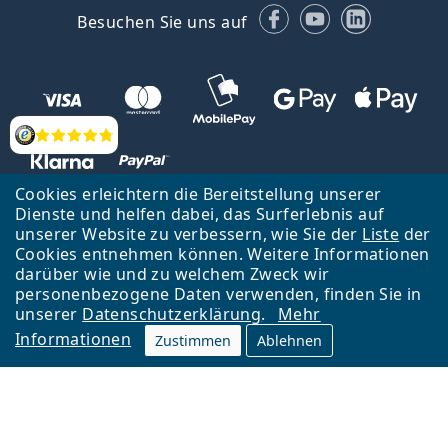
Facebook
YouTube
LinkedIn
Besuchen Sie uns auf
Bewertung
Cookies erleichtern die Bereitstellung unserer
Dienste und helfen dabei, das Surferlebnis auf
unserer Website zu verbessern, wie Sie der
Liste
der
Zurück zur Hauptseite
Nach oben
Cookies entnehmen können. Weitere Informationen
Lentiamo s.r.o., Tschechien ist Eigentümer und Betreiber des Online-
darüber wie und zu welchem Zweck wir
Shops Lentiamo.de
Seit 18 Jahren sind wir für Sie da.
personenbezogene Daten verwenden, finden Sie in
unserer
Datenschutzerklärung
.
Mehr
Informationen
Zustimmen
Ablehnen