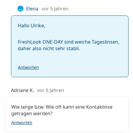
Linsen in der Packung:
10
Elena
vor 5 Jahren
Gewicht:
28 g
Weiteres
Hallo Ulrike,
Kategorie:
Tageslinsen
Farblinsen
FreshLook ONE-DAY sind weiche Tageslinsen,
Kontaktlinsen
daher also nicht sehr stabil.
Sphärische und
asphärische Linsen
Antworten
Adriane K.
vor 6 Jahren
Wie lange bzw. Wie oft kann eine Kontaklinse
getragen werden?
Antworten