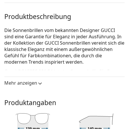
Produktbeschreibung
Die Sonnenbrillen vom bekannten Designer GUCCI
sind eine Garantie für Eleganz in jeder Ausführung. In
der Kollektion der GUCCI Sonnenbrillen vereint sich die
klassische Eleganz mit einem außergewöhnlichen
Gefühl für Farbkombinationen, die durch die
modernen Trends inspiriert werden.
Gucci GG1535S 001 54
ist eine Sonnenbrille für Frauen.
Mit der virtuellen Anprobefunktion von Lentiamo
Mehr anzeigen
können Sie herausfinden, wie Sie mit dieser
Sonnenbrille aussehen.
Produktangaben
Brillenfassung
Die schwarze Farbe des Rahmens passt perfekt zu
einem kühlen Hautton und hellblondem,
hellbraunem oder schwarzem Haar.
139 mm
140 mm