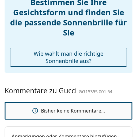
Bestimmen Sie Ihre
Verstellbare
Nein
Gesichtsform und finden Sie
Nasenpads:
die passende Sonnenbrille für
Federscharnier:
Nein
Accessories
Sie
Etui:
Ja
Reinigungstuch:
Ja
Wie wählt man die richtige
Weiteres
Sonnenbrille aus?
Sex:
Damen
Kategorie:
Sonnenbrillen
Kommentare zu Gucci
Marke:
Gucci
GG1535S 001 54
Verwendung:
Mode
Bisher keine Kommentare...
Code:
GG1535S 001 54
Mit Stärke
Ja
verfügbar :
Anmerkungen oder Kommentare hinzufügen -