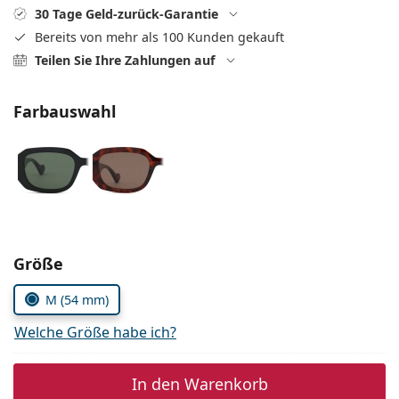
ist offline
Persol
30 Tage Geld-zurück-Garantie
Bereits von mehr als 100 Kunden gekauft
Prada
Teilen Sie Ihre Zahlungen auf
Alle Marken
Farbauswahl
Parameter wählen
Größe
M (54 mm)
Welche Größe habe ich?
In den Warenkorb