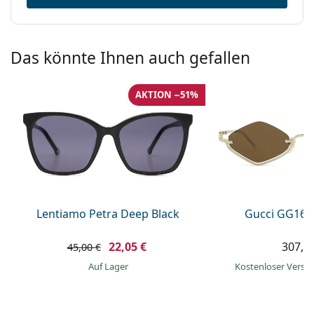
Das könnte Ihnen auch gefallen
AKTION −51%
Lentiamo Petra Deep Black
Gucci GG160
22,05 €
307,9
45,00 €
auf Lager
Kostenloser Vers