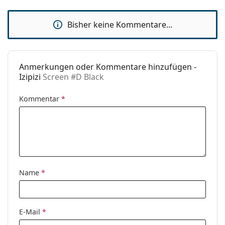
Stegbreite:
20 mm
Bisher keine Kommentare...
Gewicht:
140 g
Verstellbare
Nein
Nasenpads:
Anmerkungen oder Kommentare hinzufügen -
Federscharnier:
Ja
Izipizi
Screen #D Black
Accessories
Kommentar
*
Etui:
Nein
Reinigungstuch:
Nein
Weiteres
Sex:
Unisex
Kategorie:
Blaufilter Brillen
Name
*
Marke:
Izipizi
Code:
Screen #D Black
E-Mail
*