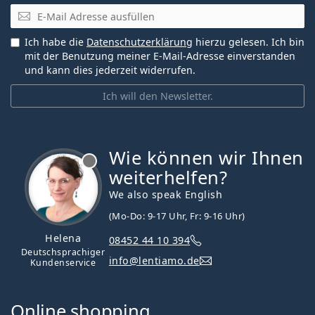
E-Mail
Ich habe die
Datenschutzerklärung
hierzu gelesen. Ich bin
mit der Benutzung meiner E-Mail-Adresse einverstanden
und kann dies jederzeit widerrufen.
Ich will den Newsletter.
Wie können wir Ihnen
ist offline
weiterhelfen?
We also speak English
(Mo-Do: 9-17 Uhr, Fr: 9-16 Uhr)
Helena
08452 44 10 394
Deutschsprachiger
info@lentiamo.de
Kundenservice
Online shopping