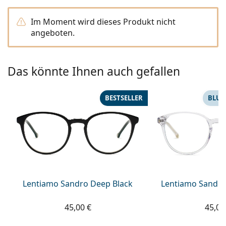
ist offline
Persol
Im Moment wird dieses Produkt nicht
Prada
angeboten.
Alle Marken
Das könnte Ihnen auch gefallen
BESTSELLER
BLUE
Lentiamo Sandro Deep Black
Lentiamo Sandro
45,00 €
45,00