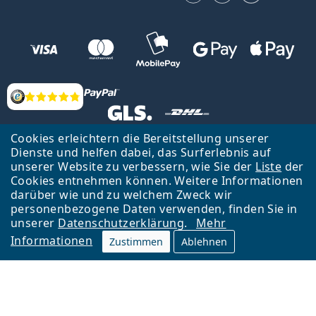
Bewertung
Cookies erleichtern die Bereitstellung unserer
Zurück zur Hauptseite
Nach oben
Dienste und helfen dabei, das Surferlebnis auf
unserer Website zu verbessern, wie Sie der
Liste
der
Lentiamo s.r.o., Tschechien ist Eigentümer und Betreiber des Online-
Cookies entnehmen können. Weitere Informationen
Shops Lentiamo.de
Seit 18 Jahren sind wir für Sie da.
darüber wie und zu welchem Zweck wir
personenbezogene Daten verwenden, finden Sie in
unserer
Datenschutzerklärung
.
Mehr
Informationen
Zustimmen
Ablehnen