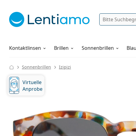
Suche
Anmelden
Web-Navigation
Pflegemittel
Alles über den Einkauf
Kontaktlinsen
Brillen
Sonnenbrillen
Blau
Sonnenbrillen
Izipizi
Virtuelle
Anprobe