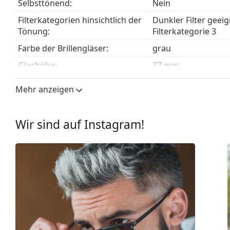
Selbsttönend:
Nein
Entdecken Sie das gesamte Sortiment der
Sonnenbrill
Filterkategorien hinsichtlich der
Dunkler Filter geei
finden.
Tönung:
Filterkategorie 3
Farbe der Brillengläser:
grau
Glashöhe:
37 mm
Glasbreite:
46 mm
Mehr anzeigen
Glasmaterial:
Kunststoff
UV-Filter 400:
Ja
Wir sind auf Instagram!
Brillenfassungen
Rahmenform:
Quadratisch
Farbe der Fassung:
braun
Sekundäre Rahmenfarbe:
blau
Material der Fassung:
Kunststoff
Größe:
S