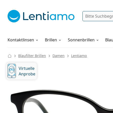
Suche
Anmelden
Web-Navigation
Pflegemittel
Alles über den Einkauf
Kontaktlinsen
Brillen
Sonnenbrillen
Blau
Blaufilter Brillen
Damen
Lentiamo
Virtuelle
Anprobe