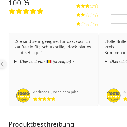
100 %
Sie sind sehr geeignet für das, was ich
Tolle Bril
kaufte sie für, Schutzbrille, Block blaues
Preis.
Licht sehr gut
Kommen in 
Übersetzt von
(
anzeigen
)
Übersetz
Andreea R.
,
vor einem Jahr
А
Bewertung 5 aus 5
Produktbeschreibung