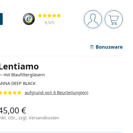
Navigationsleiste
Bewertung
Sie sind angemel
Der Ware
4,9
/5
Bonusware
Lentiamo
— mit Blaufiltergläsern
ANNA DEEP BLACK
aufgrund von 6 Beurteilung(en)
45,00 €
inkl. USt., zzgl. Versandkosten