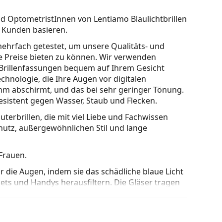
 OptometristInnen von Lentiamo Blaulichtbrillen
r Kunden basieren.
mehrfach getestet, um unsere Qualitäts- und
e Preise bieten zu können. Wir verwenden
 Brillenfassungen bequem auf Ihrem Gesicht
echnologie
, die Ihre Augen vor digitalen
 nm abschirmt, und das bei sehr geringer Tönung.
resistent gegen Wasser, Staub und Flecken.
erbrillen, die mit viel Liebe und Fachwissen
utz, außergewöhnlichen Stil und lange
 Frauen.
r die Augen, indem sie das schädliche blaue Licht
ets und Handys herausfiltern. Die Gläser tragen
cht, Kopfschmerzen und Makuladegeneration zu
 Lentiamo an, wie Sie in dieser Brille aussehen.