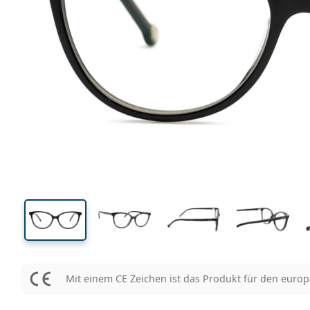
131 mm
Brillenbreite
Glasbrei
41 mm
53 mm
Glashöhe
Glasbreite
Mit einem CE Zeichen ist das Produkt für den euro