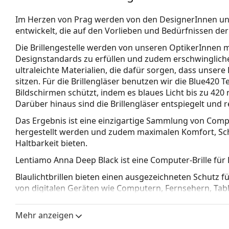
Im Herzen von Prag werden von den DesignerInnen und
entwickelt, die auf den Vorlieben und Bedürfnissen de
Die Brillengestelle werden von unseren OptikerInnen 
Designstandards zu erfüllen und zudem erschwinglich
ultraleichte Materialien,
die dafür sorgen, dass unsere
sitzen. Für die Brillengläser benutzen wir die
Blue420 T
Bildschirmen schützt, indem es blaues Licht bis zu 420
Darüber hinaus sind die Brillengläser entspiegelt und 
Das Ergebnis ist eine einzigartige Sammlung von Comput
hergestellt werden und zudem maximalen Komfort, Sch
Haltbarkeit bieten.
Lentiamo Anna Deep Black
ist eine Computer-Brille für
Blaulichtbrillen bieten einen ausgezeichneten Schutz fü
von digitalen Geräten wie Computern, Fernsehern, Tabl
dazu bei, die Belastung der Augen durch digitales Li
verringern und den Sehkomfort zu verbessern.
Mehr anzeigen
Schauen Sie sich mit der virtuellen Anprobefunktion von