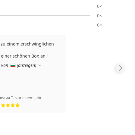
0×
0×
0×
le zu einem erschwinglichen
einer schönen Box an.
t von
(
anzeigen
)
нелия Т.
,
vor einem Jahr
Bewertung 5 aus 5