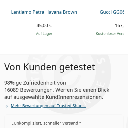
Lentiamo Petra Havana Brown
Gucci GG063
45,00 €
167,9
auf Lager
Kostenloser Vers
Von Kunden getestet
98%ige Zufriedenheit von
16089 Bewertungen. Werfen Sie einen Blick
auf ausgewählte KundInnenrezensionen.
Mehr Bewertungen auf Trusted Shops.
Unkompliziert, schneller Versand