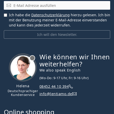
E-Mail
Ich habe die
Datenschutzerklärung
hierzu gelesen. Ich bin
mit der Benutzung meiner E-Mail-Adresse einverstanden
und kann dies jederzeit widerrufen.
Ich will den Newsletter.
Wie können wir Ihnen
ist offline
weiterhelfen?
We also speak English
(Mo-Do: 9-17 Uhr, Fr: 9-16 Uhr)
Helena
08452 44 10 394
Deutschsprachiger
info@lentiamo.de
Kundenservice
Online shopping