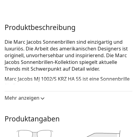
Produktbeschreibung
Die Marc Jacobs Sonnenbrillen sind einzigartig und
luxuriös. Die Arbeit des amerikanischen Designers ist
originell, unvorhersehbar und inspirierend. Die Marc
Jacobs Sonnenbrillen-Kollektion spiegelt aktuelle
Trends mit Schwerpunkt auf Detail wider.
Marc Jacobs MJ 1002/S KRZ HA 55
ist eine Sonnenbrille
für Frauen.
Mit der virtuellen Anprobefunktion von Lentiamo
Mehr anzeigen
können Sie herausfinden, wie Sie mit dieser
Sonnenbrille aussehen.
Produktangaben
Brillenfassung
Die braune Farbe des Rahmens passt perfekt zu
einem warmen Hautton und hellbraunem,