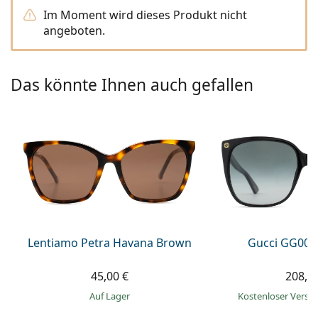
ist offline
Persol
Im Moment wird dieses Produkt nicht
angeboten.
Prada
Alle Marken
Das könnte Ihnen auch gefallen
Lentiamo Petra Havana Brown
Gucci GG002
45,00 €
208,9
auf Lager
Kostenloser Vers