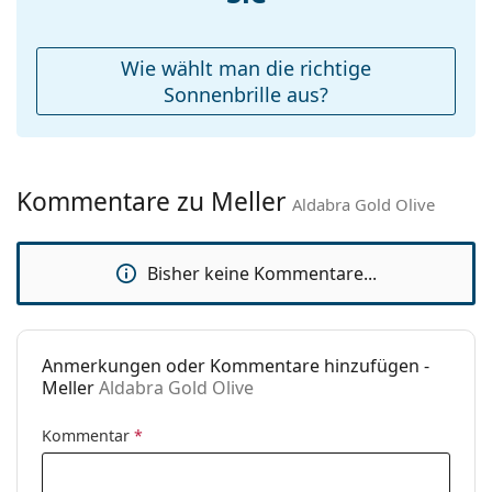
Sonnenbrillen
, um weitere Modelle beliebter Marken
Reinigungstuch:
Ja
zu finden.
Weiteres
Wie wählt man die richtige
Sex:
Unisex
Sonnenbrille aus?
Kategorie:
Sonnenbrillen
Marke:
Meller
Kommentare zu Meller
Verwendung:
Mode
Aldabra Gold Olive
Code:
Aldabra Gold Olive
Bisher keine Kommentare...
Anmerkungen oder Kommentare hinzufügen -
Meller
Aldabra Gold Olive
Kommentar
*