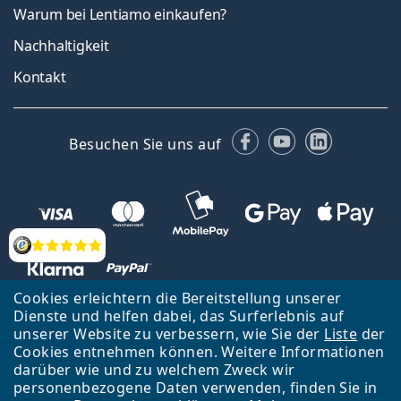
Warum bei Lentiamo einkaufen?
Nachhaltigkeit
Kontakt
Facebook
YouTube
LinkedIn
Besuchen Sie uns auf
Bewertung
Cookies erleichtern die Bereitstellung unserer
Dienste und helfen dabei, das Surferlebnis auf
unserer Website zu verbessern, wie Sie der
Liste
der
Zurück zur Hauptseite
Nach oben
Cookies entnehmen können. Weitere Informationen
Lentiamo s.r.o., Tschechien ist Eigentümer und Betreiber des Online-
darüber wie und zu welchem Zweck wir
Shops Lentiamo.de
Seit 18 Jahren sind wir für Sie da.
personenbezogene Daten verwenden, finden Sie in