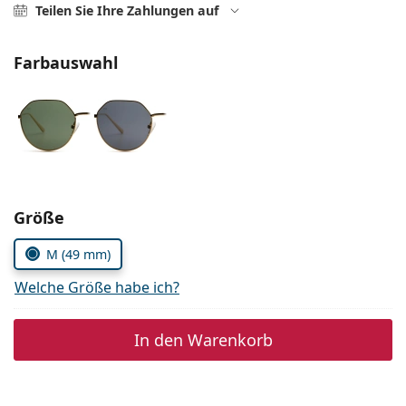
ist offline
Persol
Teilen Sie Ihre Zahlungen auf
Prada
Farbauswahl
Alle Marken
Parameter wählen
Größe
M (49 mm)
Welche Größe habe ich?
In den Warenkorb