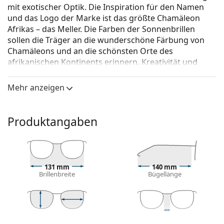
mit exotischer Optik. Die Inspiration für den Namen
und das Logo der Marke ist das größte Chamäleon
Afrikas – das Meller. Die Farben der Sonnenbrillen
sollen die Träger an die wunderschöne Färbung von
Chamäleons und an die schönsten Orte des
afrikanischen Kontinents erinnern. Kreativität und
Originalität sind die treibende Kraft dieser Modemarke
aus Barcelona.
Mehr anzeigen
Meller Aldabra Gold Olive
ist eine Unisex Sonnebrille.
Brillenfassung
Produktangaben
Die goldene Farbe des Rahmens passt perfekt zu
warmen Hauttönen und dunkelbraunem Haar.
Runde Sonnenbrillenfassungen
sind eine ideale
Wahl für Menschen mit einer quadratischen oder
131 mm
140 mm
Brillenbreite
Bügellänge
ovalen Gesichtsform.
Das Sonnenbrillengestell ist aus Metall gefertigt,
das seine Form gut hält und hohe Stabilität bietet.
Verstellbare Nasenpads ermöglichen eine sanfte
43 mm
49 mm
19 mm
Veränderung der Position und des Sitzes Ihrer Brille