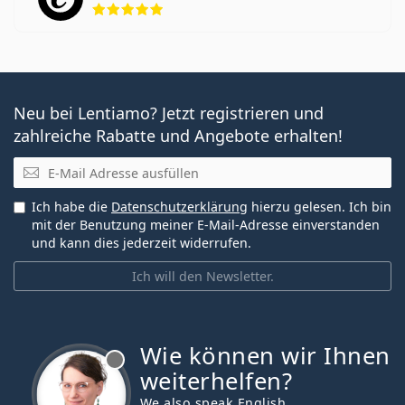
Neu bei Lentiamo? Jetzt registrieren und
zahlreiche Rabatte und Angebote erhalten!
E-Mail
Ich habe die
Datenschutzerklärung
hierzu gelesen. Ich bin
mit der Benutzung meiner E-Mail-Adresse einverstanden
und kann dies jederzeit widerrufen.
Ich will den Newsletter.
Wie können wir Ihnen
ist offline
weiterhelfen?
We also speak English