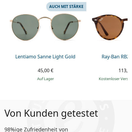
AUCH MIT STÄRKE
Lentiamo Sanne Light Gold
Ray-Ban RB21
45,00 €
113,9
auf Lager
Kostenloser Vers
Von Kunden getestet
98%ige Zufriedenheit von