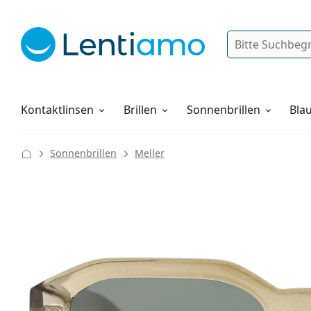
Suche
Anmelden
Web-Navigation
Pflegemittel
Alles über den Einkauf
Kontaktlinsen
Brillen
Sonnenbrillen
Blau
Sonnenbrillen
Meller