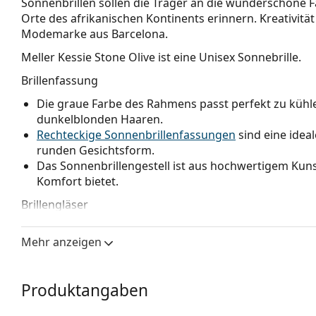
Sonnenbrillen sollen die Träger an die wunderschöne
Orte des afrikanischen Kontinents erinnern. Kreativität 
Modemarke aus Barcelona.
Meller Kessie Stone Olive
ist eine Unisex Sonnebrille.
Brillenfassung
Die graue Farbe des Rahmens passt perfekt zu kühl
dunkelblonden Haaren.
Rechteckige Sonnenbrillenfassungen
sind eine idea
runden Gesichtsform.
Das Sonnenbrillengestell ist aus hochwertigem Kunst
Komfort bietet.
Brillengläser
Die grünen Gläser reduzieren die Intensität des Lic
Mehr anzeigen
Farben zu verfälschen.
Die modernen polarisierten Linsen der neuen TAC Tec
scharfes und klares Bild. Die Gläser sind gegen das
Produktangaben
Dank der einzigartigen Technologie
polarisierter Gl
beseitigt unerwünschte Reflektionen und schützt die