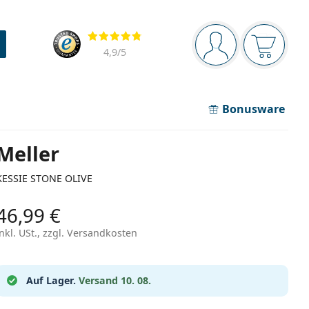
Navigationsleiste
Bewertung
Sie sind angemel
Der Ware
4,9
/5
Bonusware
Meller
KESSIE STONE OLIVE
46,99 €
inkl. USt., zzgl. Versandkosten
Auf Lager.
Versand 10. 08.