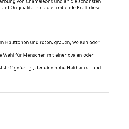
 Färbung von Chamäleons und an die schönsten
und Originalität sind die treibende Kraft dieser
en Hauttönen und roten, grauen, weißen oder
le Wahl für Menschen mit einer ovalen oder
stoff gefertigt, der eine hohe Haltbarkeit und
hts, ohne den Kontrast zu beeinträchtigen oder die
hnologie (Tri Acetate Cellulose) garantieren ein
 Verkratzen stark widerstandsfähig.
äser
sorgt die Sonnenbrillen für perfekte Sicht, sie
 Augen vor ultravioletter Strahlung. Sie