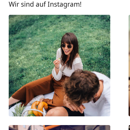
Wir sind auf Instagram!
Brillenfassungen
Rahmenform:
Rechteckig
Farbe der Fassung:
grau
Material der Fassung:
Kunststoff
Größe:
M
Brillenbreite:
133 mm
Bügellänge:
140 mm
Stegbreite:
17 mm
Gewicht:
100 g
Verstellbare Nasenpads:
Nein
Federscharnier:
Nein
Accessories
Etui:
Ja