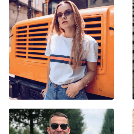
Reinigungstuch:
Ja
Weiteres
Sex:
Unisex
Kategorie:
Sonnenbrillen
Marke:
Meller
Verwendung:
Mode
Code:
Kessie Stone Olive
Mit Stärke verfügbar :
Nein