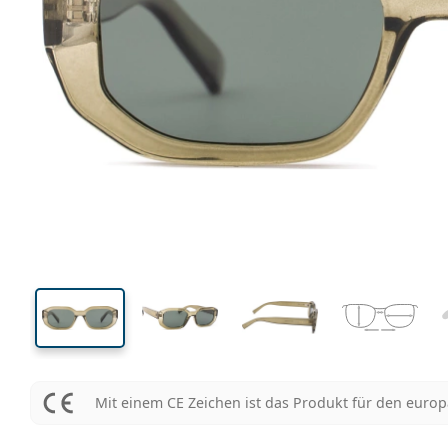
133 mm
Brillenbreite
Glasbrei
34 mm
50 mm
Glashöhe
Glasbreite
Mit einem CE Zeichen ist das Produkt für den euro