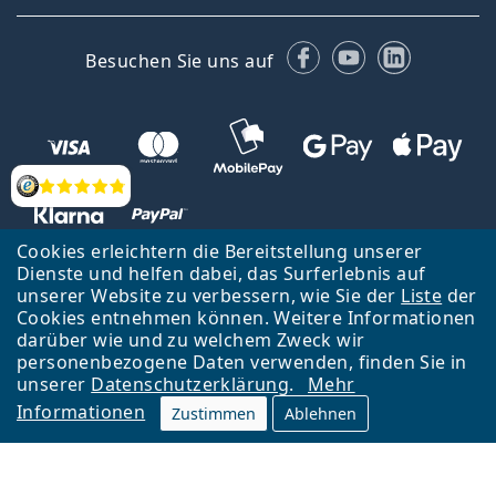
Facebook
YouTube
LinkedIn
Besuchen Sie uns auf
Bewertung
Cookies erleichtern die Bereitstellung unserer
Dienste und helfen dabei, das Surferlebnis auf
unserer Website zu verbessern, wie Sie der
Liste
der
Zurück zur Hauptseite
Nach oben
Cookies entnehmen können. Weitere Informationen
Lentiamo s.r.o., Tschechien ist Eigentümer und Betreiber des Online-
darüber wie und zu welchem Zweck wir
Shops Lentiamo.de
Seit 18 Jahren sind wir für Sie da.
personenbezogene Daten verwenden, finden Sie in
unserer
Datenschutzerklärung
.
Mehr
Informationen
Zustimmen
Ablehnen