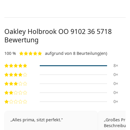
Oakley Holbrook
OO 9102 36 5718
Bewertung
100 %
aufgrund von 8 Beurteilung(en)
8×
0×
0×
0×
0×
Alles prima, sitzt perfekt.
Großes Prod
Beschreibung