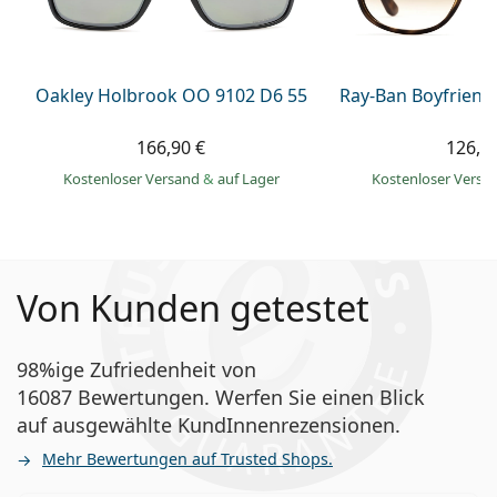
Oakley Holbrook OO 9102 D6 55
Ray-Ban Boyfriend
166,90 €
126,9
Kostenloser Versand
&
auf Lager
Kostenloser Vers
Von Kunden getestet
98%ige Zufriedenheit von
16087 Bewertungen. Werfen Sie einen Blick
auf ausgewählte KundInnenrezensionen.
Mehr Bewertungen auf Trusted Shops.