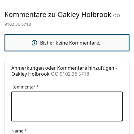
Kategorie:
Sonnenbrillen
Kommentare zu Oakley Holbrook
Marke:
Oakley
OO
9102 36 5718
Verwendung:
Sport
Sport:
Wandern
Bisher keine Kommentare...
Code:
OO 9102 36 5718
Mit Stärke
Nein
verfügbar :
Anmerkungen oder Kommentare hinzufügen -
Oakley Holbrook
OO 9102 36 5718
Kommentar
*
Name
*