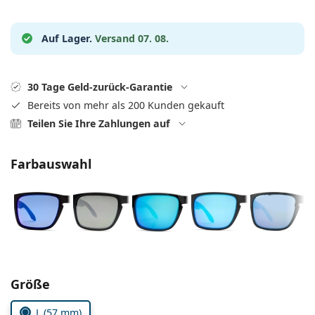
ist offline
Persol
Prada
Auf Lager.
Versand 07. 08.
Alle Marken
30 Tage Geld-zurück-Garantie
Bereits von mehr als 200 Kunden gekauft
Teilen Sie Ihre Zahlungen auf
Farbauswahl
Parameter wählen
Größe
L (57 mm)