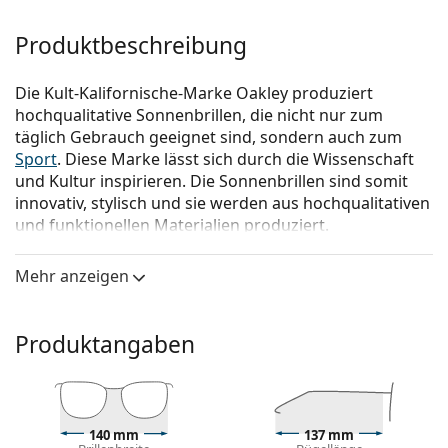
Produktbeschreibung
Die Kult-Kalifornische-Marke Oakley produziert
hochqualitative Sonnenbrillen, die nicht nur zum
täglich Gebrauch geeignet sind, sondern auch zum
Sport
. Diese Marke lässt sich durch die Wissenschaft
und Kultur inspirieren. Die Sonnenbrillen sind somit
innovativ, stylisch und sie werden aus hochqualitativen
und funktionellen Materialien produziert.
Oakley Holbrook XL OO 9417 16 59
ist eine
Mehr anzeigen
Sonnenbrille für Männer.
Mit der virtuellen Anprobefunktion von Lentiamo
können Sie herausfinden, wie Sie mit dieser
Produktangaben
Sonnenbrille aussehen.
Brillenfassung
Die schwarze Farbe des Rahmens passt perfekt zu
140 mm
137 mm
einem kühlen Hautton und hellblondem,