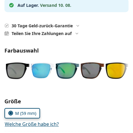
ist offline
Persol
Auf Lager.
Versand 10. 08.
Prada
30 Tage Geld-zurück-Garantie
Alle Marken
Teilen Sie Ihre Zahlungen auf
Farbauswahl
Parameter wählen
Größe
M (59 mm)
Welche Größe habe ich?