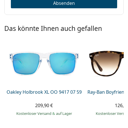
Absenden
Das könnte Ihnen auch gefallen
Oakley Holbrook XL OO 9417 07 59
Ray-Ban Boyfriend
209,90 €
126,9
Kostenloser Versand
&
auf Lager
Kostenloser Vers