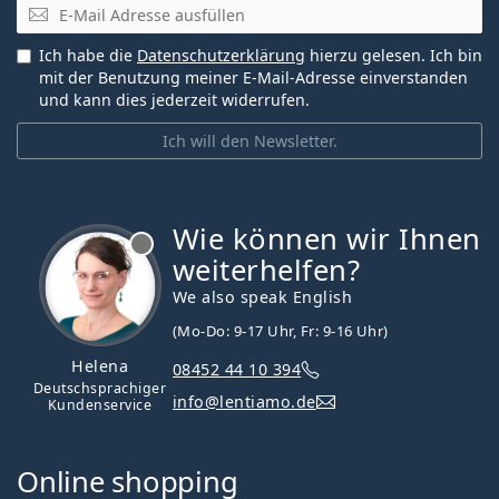
E-Mail
Ich habe die
Datenschutzerklärung
hierzu gelesen. Ich bin
mit der Benutzung meiner E-Mail-Adresse einverstanden
und kann dies jederzeit widerrufen.
Ich will den Newsletter.
Wie können wir Ihnen
ist offline
weiterhelfen?
We also speak English
(Mo-Do: 9-17 Uhr, Fr: 9-16 Uhr)
Helena
08452 44 10 394
Deutschsprachiger
info@lentiamo.de
Kundenservice
Online shopping