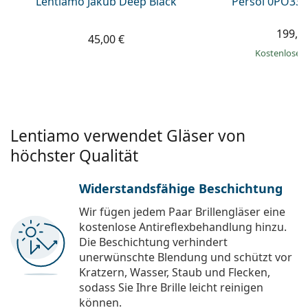
Lentiamo Jakub Deep Black
Persol 0PO338
199,9
45,00 €
Kostenloser
Lentiamo verwendet Gläser von
höchster Qualität
Widerstandsfähige Beschichtung
Wir fügen jedem Paar Brillengläser eine
kostenlose Antireflexbehandlung hinzu.
Die Beschichtung verhindert
unerwünschte Blendung und schützt vor
Kratzern, Wasser, Staub und Flecken,
sodass Sie Ihre Brille leicht reinigen
können.