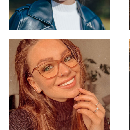
Kategorie:
Brillen
Marke:
Oakley
Code:
0OX3218 32180854