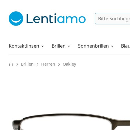
Suche
Anmelden
Web-Navigation
Pflegemittel
Alles über den Einkauf
Kontaktlinsen
Brillen
Sonnenbrillen
Blau
Brillen
Herren
Oakley