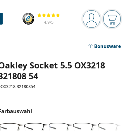
Navigationsleiste
Bewertung
Sie sind angemel
Der Ware
4,9
/5
Bonusware
Oakley Socket 5.5 OX3218
321808 54
0OX3218 32180854
Farbauswahl