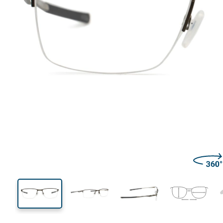
130 mm
Brillenbreite
Glasbrei
33 mm
54 mm
Glashöhe
Glasbreite