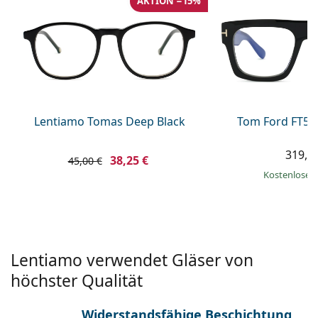
AKTION −15%
ist offline
Persol
Prada
Alle Marken
Lentiamo Tomas Deep Black
Tom Ford FT56
319,9
38,25 €
45,00 €
Kostenloser
Lentiamo verwendet Gläser von
höchster Qualität
Widerstandsfähige Beschichtung