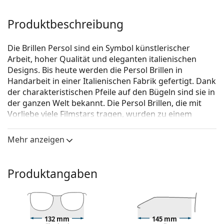
Produktbeschreibung
Die Brillen Persol sind ein Symbol künstlerischer
Arbeit, hoher Qualität und eleganten italienischen
Designs. Bis heute werden die Persol Brillen in
Handarbeit in einer Italienischen Fabrik gefertigt. Dank
der charakteristischen Pfeile auf den Bügeln sind sie in
der ganzen Welt bekannt. Die Persol Brillen, die mit
Vorliebe viele Filmstars tragen, wurden zu einem
unentbehrlichen Accessoire, vor allem aufgrund der
hohen Qualität, der traditionellen Formen und dem
Mehr anzeigen
Kultstatus.
Persol 0PO3243V 95 50
ist eine Unisex Brille.
Produktangaben
Brillenfassung
Die schwarze Farbe der Brillenfassung passt perfekt
zu kühlen Hauttönen und hellblondem,
hellbraunem oder schwarzem Haar.
132 mm
145 mm