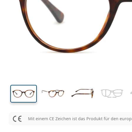
131 mm
Brillenbreite
Glasbrei
42 mm
49 mm
Glashöhe
Glasbreite
Mit einem CE Zeichen ist das Produkt für den euro