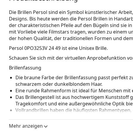
Die Brillen Persol sind ein Symbol künstlerischer Arbei
Designs. Bis heute werden die Persol Brillen in Handarbe
der charakteristischen Pfeile auf den Bügeln sind sie in
mit Vorliebe viele Filmstars tragen, wurden zu einem 
der hohen Qualität, der traditionellen Formen und dem
Persol 0PO3253V 24 49
ist eine Unisex Brille.
Schauen Sie sich mit der virtuellen Anprobefunktion von
Brillenfassung
Die braune Farbe der Brillenfassung passt perfekt
schwarzem oder dunkelblondem Haar.
Eine runde Rahmenform ist ideal für Menschen mit 
Das Brillengestell ist aus hochwertigem Kunststoff 
Tragekomfort und eine außergewöhnliche Optik biet
Vollrandbrillen haben die häufigsten Rahmentypen,
bestehen. Sie werden Ihren Stil dank ihres auffälli
Vorteile ist die Robustheit, Langlebigkeit, die Tatsa
Mehr anzeigen
vor allem ihr Schutz vor Beschädigungen. Dieser Rah