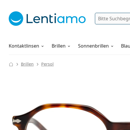
Suche
Anmelden
Web-Navigation
Pflegemittel
Alles über den Einkauf
Kontaktlinsen
Brillen
Sonnenbrillen
Blau
Brillen
Persol