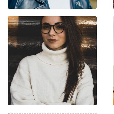
Marke:
Persol
Code:
0PO3253V 24 49