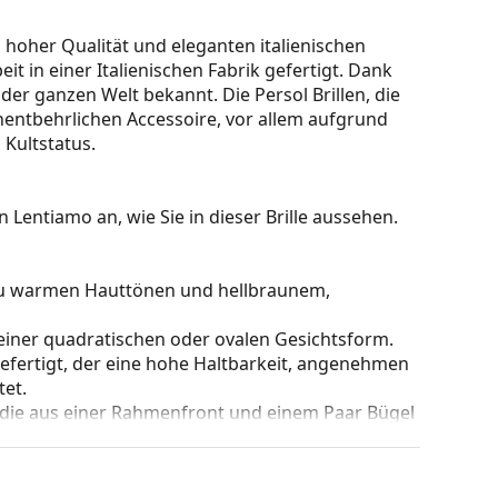
t, hoher Qualität und eleganten italienischen
it in einer Italienischen Fabrik gefertigt. Dank
 der ganzen Welt bekannt. Die Persol Brillen, die
unentbehrlichen Accessoire, vor allem aufgrund
 Kultstatus.
 Lentiamo an, wie Sie in dieser Brille aussehen.
 zu warmen Hauttönen und hellbraunem,
einer quadratischen oder ovalen Gesichtsform.
gefertigt, der eine hohe Haltbarkeit, angenehmen
et.
 die aus einer Rahmenfront und einem Paar Bügel
gen Designs aufwerten und ergänzen. Einer ihrer
che, dass sie das Glas vollständig umschließen, und
mentyp ist für alle Gläser geeignet, auch für