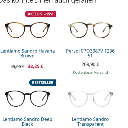
Das könnte Ihnen auch gefallen
AKTION −15%
Lentiamo Sandro Havana
Persol 0PO3387V 1236
Brown
51
209,90 €
38,25 €
45,00 €
Kostenloser Versand
BESTSELLER
Lentiamo Sandro Deep
Lentiamo Sandro
Black
Transparent