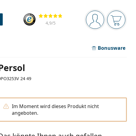
Navigationsleiste
Bewertung
Sie sind angemel
Der Ware
4,9
/5
Bonusware
Persol
0PO3253V 24 49
Im Moment wird dieses Produkt nicht
angeboten.