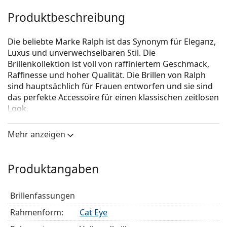
Produktbeschreibung
Die beliebte Marke Ralph ist das Synonym für Eleganz,
Luxus und unverwechselbaren Stil. Die
Brillenkollektion ist voll von raffiniertem Geschmack,
Raffinesse und hoher Qualität. Die Brillen von Ralph
sind hauptsächlich für Frauen entworfen und sie sind
das perfekte Accessoire für einen klassischen zeitlosen
Look.
Ralph 0RA 7114 5800
ist eine Brille für Frauen.
Mehr anzeigen
Schauen Sie sich mit der virtuellen Anprobefunktion
von Lentiamo an, wie Sie in dieser Brille aussehen.
Produktangaben
Brillenfassung
Die rote Farbe der Brillenfassung passt perfekt zu
Brillenfassungen
warmen Hauttönen und schwarzen,
dunkelbraunen, weißen oder grauen Haaren.
Rahmenform:
Cat Eye
Cat-Eye-Fassungen sind eine ideale Wahl für