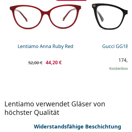
ist offline
Persol
Prada
Alle Marken
Lentiamo Anna Ruby Red
Gucci GG181
174,9
44,20 €
52,00 €
Kostenloser
Lentiamo verwendet Gläser von
höchster Qualität
Widerstandsfähige Beschichtung