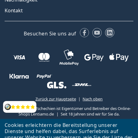
Kontakt
Facebook
YouTube
LinkedIn
Besuchen Sie uns auf
Zurück zur Hauptseite
Nach oben
Lentiamo s.r.o., Tschechien ist Eigentümer und Betreiber des Online-
Bewertung
Shops Lentiamo.de
Seit 18 Jahren sind wir für Sie da.
Cookies erleichtern die Bereitstellung unserer
Dienste und helfen dabei, das Surferlebnis auf
unserer Website zu verbessern, wie Sie der
Liste
der