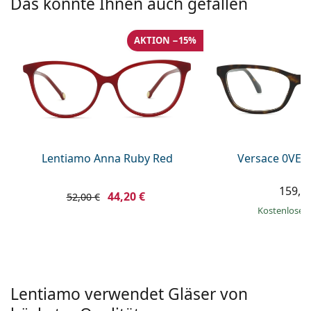
Das könnte Ihnen auch gefallen
ist offline
Persol
Prada
AKTION −15%
Alle Marken
Lentiamo Anna Ruby Red
Versace 0VE3
159,9
44,20 €
52,00 €
Kostenloser
Lentiamo verwendet Gläser von