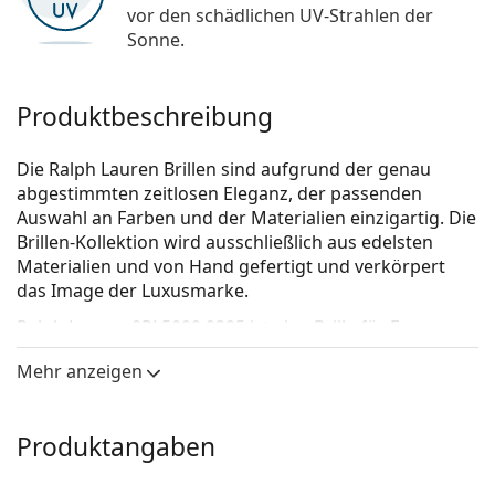
vor den schädlichen UV-Strahlen der
Sonne.
Produktbeschreibung
Die Ralph Lauren Brillen sind aufgrund der genau
abgestimmten zeitlosen Eleganz, der passenden
Auswahl an Farben und der Materialien einzigartig. Die
Brillen-Kollektion wird ausschließlich aus edelsten
Materialien und von Hand gefertigt und verkörpert
das Image der Luxusmarke.
Ralph Lauren 0RL5099 9395
ist eine Brille für Frauen.
Brillenfassung
Mehr anzeigen
Die rote Farbe der Brillenfassung passt perfekt zu
warmen Hauttönen und schwarzen,
Produktangaben
dunkelbraunen, weißen oder grauen Haaren.
Cat-Eye-Fassungen sind eine ideale Wahl für