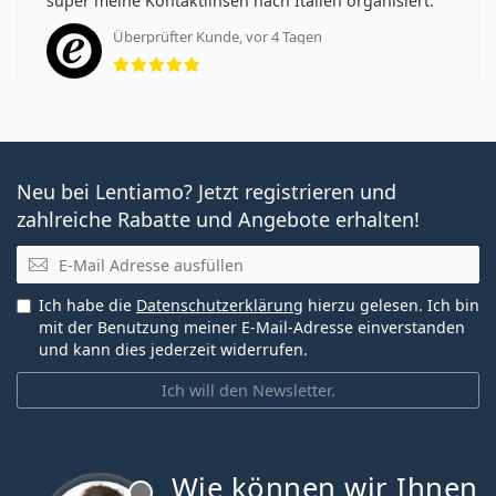
super meine Kontaktlinsen nach Italien organisiert.
Überprüfter Kunde, vor 4 Tagen
Bewertung 5 aus 5
Neu bei Lentiamo? Jetzt registrieren und
zahlreiche Rabatte und Angebote erhalten!
E-Mail
Ich habe die
Datenschutzerklärung
hierzu gelesen. Ich bin
mit der Benutzung meiner E-Mail-Adresse einverstanden
und kann dies jederzeit widerrufen.
Ich will den Newsletter.
Wie können wir Ihnen
ist offline