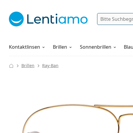
Suche
Anmelden
Web-Navigation
Pflegemittel
Alles über den Einkauf
Kontaktlinsen
Brillen
Sonnenbrillen
Blau
Brillen
Ray-Ban