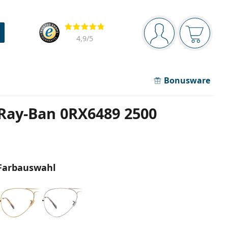
Navigationsleiste
Bewertung
Sie sind angemel
Der Ware
4,9
/5
Bonusware
Ray-Ban 0RX6489 2500
Farbauswahl