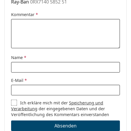
Ray-Ban
0RX7140 5852 51
Es ist ein Medizinprodukt. Lesen Sie vor dem Gebrauch
Reinigungstuch:
Ja
die Anleitung.
Kommentar
*
Weiteres
Sex:
Damen
Kategorie:
Brillen
Marke:
Ray-Ban
Code:
0RX7140 5852 51
Name
*
E-Mail
*
Ich erkläre mich mit der
Speicherung und
Verarbeitung
der eingegebenen Daten und der
Veröffentlichung des Kommentars einverstanden
Absenden