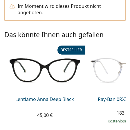
ist offline
Persol
Im Moment wird dieses Produkt nicht
angeboten.
Prada
Alle Marken
Das könnte Ihnen auch gefallen
BESTSELLER
Lentiamo Anna Deep Black
Ray-Ban 0RX71
183,9
45,00 €
Kostenloser