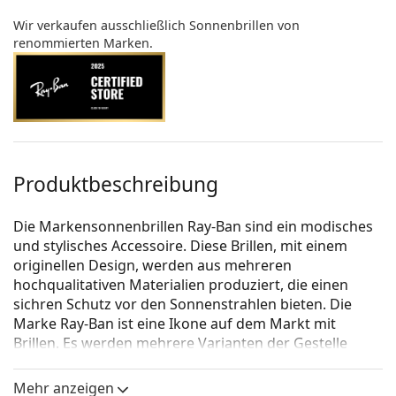
Wir verkaufen ausschließlich Sonnenbrillen von
renommierten Marken.
Produktbeschreibung
Die Markensonnenbrillen Ray-Ban sind ein modisches
und stylisches Accessoire. Diese Brillen, mit einem
originellen Design, werden aus mehreren
hochqualitativen Materialien produziert, die einen
sichren Schutz vor den Sonnenstrahlen bieten. Die
Marke Ray-Ban ist eine Ikone auf dem Markt mit
Brillen. Es werden mehrere Varianten der Gestelle
angeboten, die bei allen Generationen auf der ganzen
Welt bekannt und beliebt sind.
Mehr anzeigen