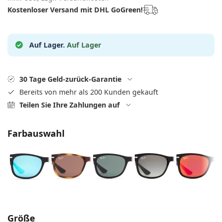
08452 44 10 394
Gucci
Alle Pflegemittel
Kostenloser Versand mit DHL GoGreen!
Alle Marken
ist online
Persol
Prada
Auf Lager.
Auf Lager
Alle Marken
30 Tage Geld-zurück-Garantie
Bereits von mehr als 200 Kunden gekauft
Teilen Sie Ihre Zahlungen auf
Farbauswahl
Parameter wählen
Größe