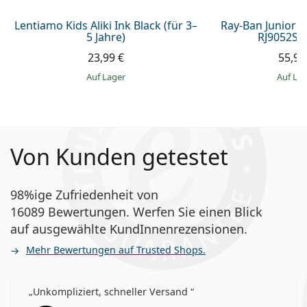
Lentiamo Kids Aliki Ink Black (für 3–
Ray-Ban Junior 
5 Jahre)
RJ9052S 
23,99 €
55,99
auf Lager
auf La
Von Kunden getestet
98%ige Zufriedenheit von
16089 Bewertungen. Werfen Sie einen Blick
auf ausgewählte KundInnenrezensionen.
Mehr Bewertungen auf Trusted Shops.
Unkompliziert, schneller Versand