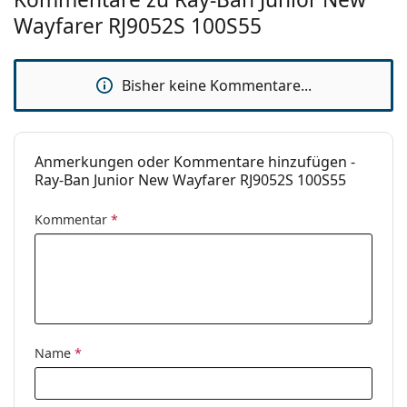
Verwendung:
Mode
Wayfarer RJ9052S 100S55
Code:
RJ9052S 100S55 47
Mit Stärke
Ja
verfügbar :
Bisher keine Kommentare...
Anmerkungen oder Kommentare hinzufügen -
Ray-Ban Junior New Wayfarer RJ9052S 100S55
Kommentar
*
Name
*