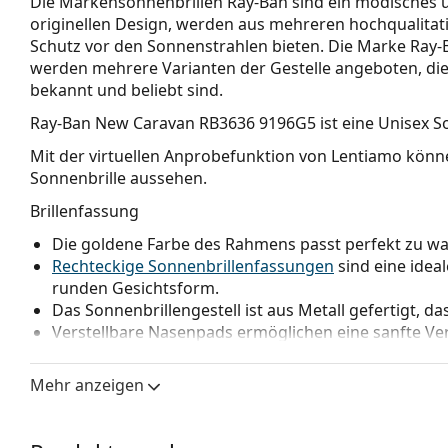
Die Markensonnenbrillen Ray-Ban sind ein modisches und
originellen Design, werden aus mehreren hochqualitativ
Schutz vor den Sonnenstrahlen bieten. Die Marke Ray-Ba
werden mehrere Varianten der Gestelle angeboten, die
bekannt und beliebt sind.
Ray-Ban New Caravan RB3636 9196G5
ist eine Unisex S
Mit der virtuellen Anprobefunktion von Lentiamo könne
Sonnenbrille aussehen.
Brillenfassung
Die goldene Farbe des Rahmens passt perfekt zu 
Rechteckige Sonnenbrillenfassungen
sind eine idea
runden Gesichtsform.
Das Sonnenbrillengestell ist aus Metall gefertigt, da
Verstellbare Nasenpads ermöglichen eine sanfte Verä
und erhöhen dadurch den Tragekomfort. Die Anpas
erfahrenen Optiker vorgenommen werden, um Schä
Mehr anzeigen
Brillengläser
Die braunen Gläser blockieren geringfügig blaues Li