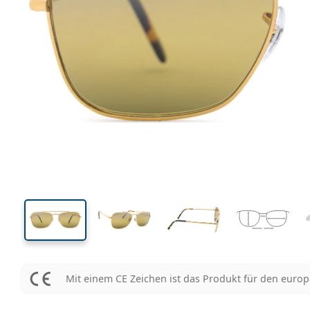
137 mm
Brillenbreite
Glasbrei
43 mm
58 mm
Glashöhe
Glasbreite
Mit einem CE Zeichen ist das Produkt für den euro