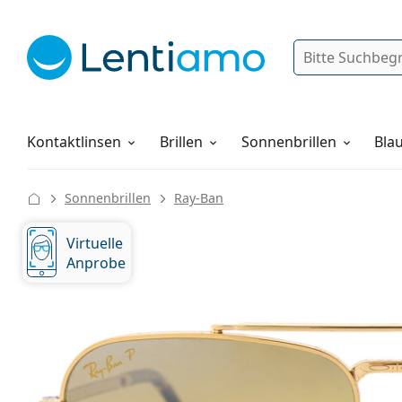
Suche
Anmelden
Web-Navigation
Pflegemittel
Alles über den Einkauf
Kontaktlinsen
Brillen
Sonnenbrillen
Blau
Sonnenbrillen
Ray-Ban
Virtuelle
Anprobe