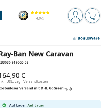
Navigationsleiste
Bewertung
Sie sind angemel
Der Ware
4,9
/5
Bonusware
Ray-Ban New Caravan
RB3636 9196G5 58
164,90 €
inkl. USt., zzgl. Versandkosten
Kostenloser Versand mit DHL GoGreen!
Auf Lager.
Auf Lager