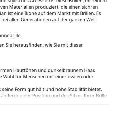
 stylisches Accessoire. Diese Brillen, mit einem
en Materialien produziert, die einen sichren
n ist eine Ikone auf dem Markt mit Brillen. Es
 bei allen Generationen auf der ganzen Welt
onnebrille.
n Sie herausfinden, wie Sie mit dieser
warmen Hauttönen und dunkelbraunem Haar.
le Wahl für Menschen mit einer ovalen oder
s seine Form gut hält und hohe Stabilität bietet.
nderung der Position und des Sitzes Ihrer Brille
sung der Nasenpads sollte immer von einem
den oder Brüche zu vermeiden.
cht, filtern Reflektionen heraus und sorgen für