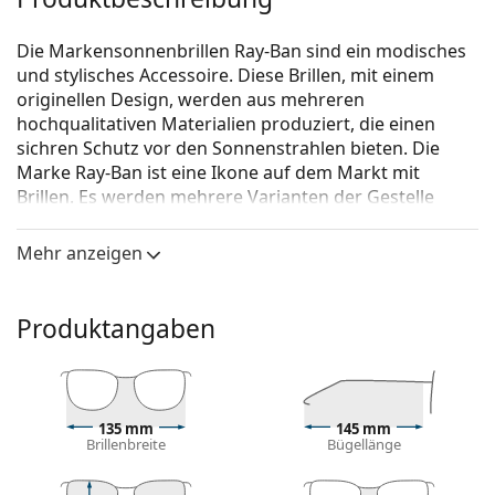
Die Markensonnenbrillen Ray-Ban sind ein modisches
und stylisches Accessoire. Diese Brillen, mit einem
originellen Design, werden aus mehreren
hochqualitativen Materialien produziert, die einen
sichren Schutz vor den Sonnenstrahlen bieten. Die
Marke Ray-Ban ist eine Ikone auf dem Markt mit
Brillen. Es werden mehrere Varianten der Gestelle
angeboten, die bei allen Generationen auf der ganzen
Welt bekannt und beliebt sind.
Mehr anzeigen
Ray-Ban Oval RB3547 001/31
ist eine Unisex
Sonnebrille.
Produktangaben
Mit der virtuellen Anprobefunktion von Lentiamo
können Sie herausfinden, wie Sie mit dieser
Sonnenbrille aussehen.
Brillenfassung
135 mm
145 mm
Brillenbreite
Bügellänge
Die goldene Farbe des Rahmens passt perfekt zu
warmen Hauttönen und dunkelbraunem Haar.