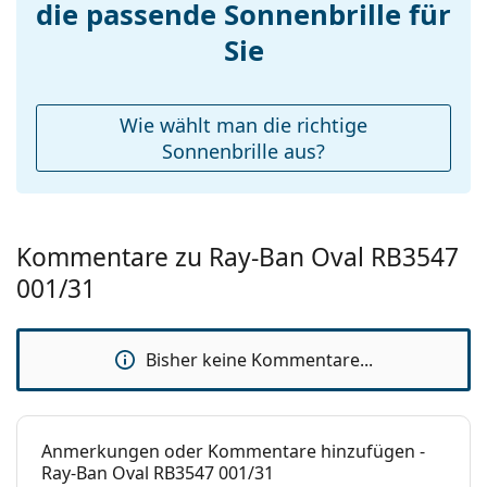
die passende Sonnenbrille für
Federscharnier:
Nein
zu finden.
Accessories
Sie
Etui:
Ja
Reinigungstuch:
Ja
Wie wählt man die richtige
Weiteres
Sonnenbrille aus?
Sex:
Unisex
Kategorie:
Sonnenbrillen
Kommentare zu Ray-Ban Oval RB3547
Marke:
Ray-Ban
001/31
Verwendung:
Mode
Code:
RB3547 001/31 54
Bisher keine Kommentare...
Mit Stärke
Nein
verfügbar :
Anmerkungen oder Kommentare hinzufügen -
Ray-Ban Oval RB3547 001/31