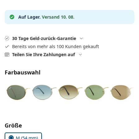
ist offline
Persol
Prada
Auf Lager.
Versand 10. 08.
Alle Marken
30 Tage Geld-zurück-Garantie
Bereits von mehr als 100 Kunden gekauft
Teilen Sie Ihre Zahlungen auf
Farbauswahl
Parameter wählen
Größe
M (54 mm)