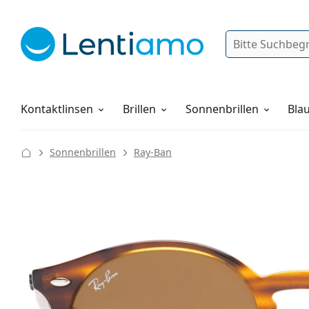
Suche
Anmelden
Web-Navigation
Pflegemittel
Alles über den Einkauf
Kontaktlinsen
Brillen
Sonnenbrillen
Blau
Sonnenbrillen
Ray-Ban