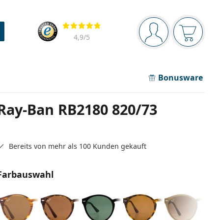
Navigationsleiste
Bewertung
Sie sind angemel
Der Ware
4,9
/5
Bonusware
Ray-Ban RB2180 820/73
Bereits von mehr als 100 Kunden gekauft
Farbauswahl