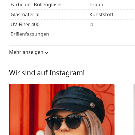
Entdecken Sie das gesamte Sortiment der
Sonnenbrill
Farbe der Brillengläser:
braun
finden.
Glasmaterial:
Kunststoff
UV-Filter 400:
Ja
Brillenfassungen
Rahmenform:
Rund
Mehr anzeigen
Farbe der Fassung:
braun
Material der Fassung:
Kunststoff
Wir sind auf Instagram!
Gewicht:
100 g
Verstellbare Nasenpads:
Nein
Accessories
Etui:
Ja
Reinigungstuch:
Ja
Weiteres
Sex:
Unisex