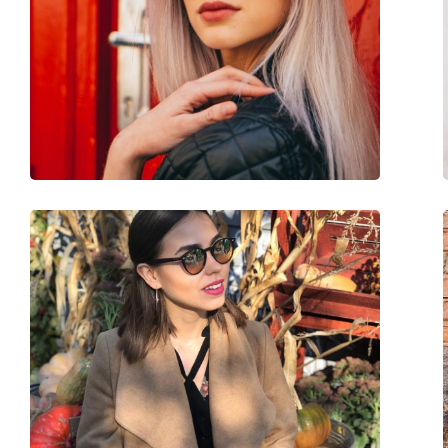
Kategorie:
Sonnenbrillen
Marke:
Ray-Ban
Verwendung:
Mode
Mit Stärke verfügbar :
Nein