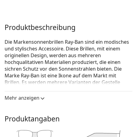
Produktbeschreibung
Die Markensonnenbrillen Ray-Ban sind ein modisches
und stylisches Accessoire. Diese Brillen, mit einem
originellen Design, werden aus mehreren
hochqualitativen Materialien produziert, die einen
sichren Schutz vor den Sonnenstrahlen bieten. Die
Marke Ray-Ban ist eine Ikone auf dem Markt mit
Brillen. Es werden mehrere Varianten der Gestelle
angeboten, die bei allen Generationen auf der ganzen
Welt bekannt und beliebt sind.
Mehr anzeigen
Ray-Ban Wayfarer RB2140 136071 50
ist eine Unisex
Sonnebrille.
Produktangaben
Mit der virtuellen Anprobefunktion von Lentiamo
können Sie herausfinden, wie Sie mit dieser
Sonnenbrille aussehen.