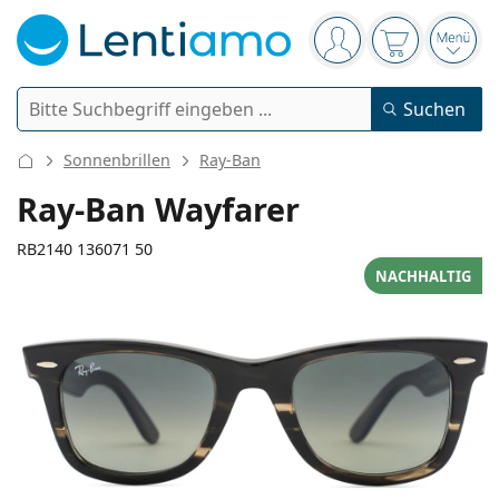
Navigationsleiste
Sie sind angemelde
Der Warenkor
das 
Suche
Suchen
Anmelden
Web-Navigation
Sonnenbrillen
Ray-Ban
Kontaktlinsen
Ray-Ban Wayfarer
Tragedauer
RB2140 136071 50
Pflegemittel
NACHHALTIG
Linsentyp
Tageslinsen
Nach Art
Brillen
Marke
Sphärische und asphärische
Wochenlinsen
Nach Packungsgröße
All-in-One Lösung
Accessoires
136 mm
150 mm
Acuvue
Torische für Astigmatismus
Zwei-Wochenlinsen
50
22
150
Geschlecht
Sonderangebote
Damen
Herren
Kinder
Brillenbreite
Bügellänge
Sonnenbrillen
Vorteilspackungen
50 bis 120 ml
Peroxidlösung
Inspiration & Tipps
Pflegemittel
Biofinity
Multifokale für Presbyopie
Monatslinsen
Zweck
Neuheiten
Glasbreite
Stegbreite
Bügellänge
2-er Vorteilspackung
225 bis 500 ml
Ohne Konservierungsstoffe
Geschlecht
Sonderangebote
Damen
Herren
Kinder
Alle Kontaktlinsen
Wie kauft man Linsen online?
Blaulichtfilter-Brillen
Augentropfen
Dailies
Silikon-Hydrogel-Linsen
Marke
3-Monatslinsen
Brillen
Limitierte Edition
40 mm
50 mm
22 mm
3-er Vorteilspackung