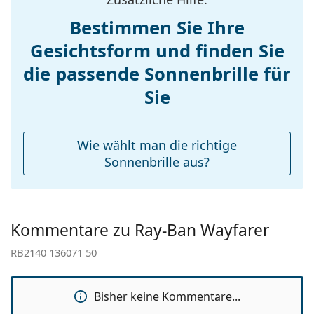
Sonnenbrille verfügen über einen Sonnenfilter der
Gewicht:
140 g
Kategorie 3 (Lichtdurchlässig­keit 8 – 18% ). Sie sind
Bestimmen Sie Ihre
Verstellbare
Nein
für intensive Sonneneinstrahlung am Strand oder in
Gesichtsform und finden Sie
Nasenpads:
der Stadt geeignet.
die passende Sonnenbrille für
Federscharnier:
Nein
Zubehör
Accessories
Sie
Wir liefern die Sonnenbrille in ihrem Original-Etui.
Die Farbe des Etuis und sein Design können
Etui:
Ja
variieren.
Reinigungstuch:
Ja
Das mitgelieferte Tuch ist ideal zum Reinigen und
Wie wählt man die richtige
Pflegen der Sonnenbrille. Einige Modelle können
Weiteres
Sonnenbrille aus?
mit einem Stoffbeutel anstelle eines Tuchs geliefert
Sex:
Unisex
werden.
Kategorie:
Sonnenbrillen
Entdecken Sie das gesamte Sortiment der
Sonnenbrillen
, um weitere Modelle beliebter Marken
Kommentare zu Ray-Ban Wayfarer
Marke:
Ray-Ban
zu finden.
RB2140 136071 50
Verwendung:
Mode
Code:
RB2140 136071 50
Bisher keine Kommentare...
Mit Stärke
Nein