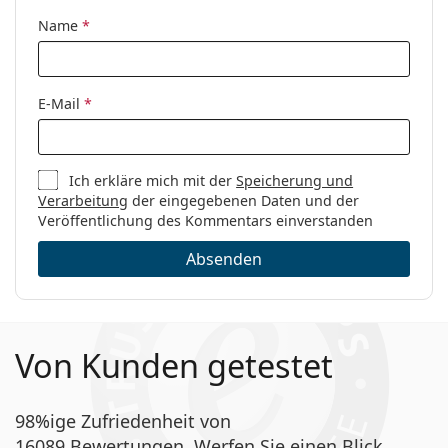
Code:
SL 259 001 53
Name
*
E-Mail
*
Ich erkläre mich mit der
Speicherung und
Verarbeitung
der eingegebenen Daten und der
Veröffentlichung des Kommentars einverstanden
Absenden
Von Kunden getestet
98%ige Zufriedenheit von
16089 Bewertungen. Werfen Sie einen Blick