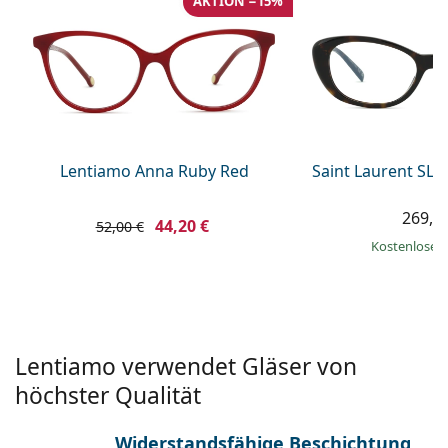
AKTION −15%
ist offline
Persol
Prada
Alle Marken
Lentiamo Anna Ruby Red
Saint Laurent SL 
269,9
44,20 €
52,00 €
Kostenloser
Lentiamo verwendet Gläser von
höchster Qualität
Widerstandsfähige Beschichtung