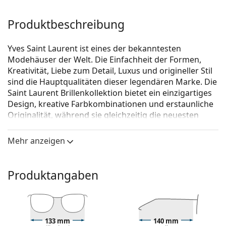
Produktbeschreibung
Yves Saint Laurent ist eines der bekanntesten
Modehäuser der Welt. Die Einfachheit der Formen,
Kreativität, Liebe zum Detail, Luxus und origineller Stil
sind die Hauptqualitäten dieser legendären Marke. Die
Saint Laurent Brillenkollektion bietet ein einzigartiges
Design, kreative Farbkombinationen und erstaunliche
Originalität, während sie gleichzeitig die neuesten
Modetrends beachtet.
Mehr anzeigen
Saint Laurent SL 259 001 53
ist eine Brille für Frauen.
Schauen Sie sich mit der virtuellen Anprobefunktion
von Lentiamo an, wie Sie in dieser Brille aussehen.
Produktangaben
Brillenfassung
Die rote Farbe der Brillenfassung passt perfekt zu
warmen Hauttönen und schwarzen,
133 mm
140 mm