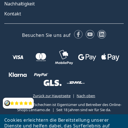
Nachhaltigkeit
Kontakt
Facebook
YouTube
LinkedIn
Besuchen Sie uns auf
Zurück zur Hauptseite
Nach oben
Lentiamo s.r.o., Tschechien ist Eigentümer und Betreiber des Online-
Bewertung
Shops Lentiamo.de
Seit 18 Jahren sind wir für Sie da.
Cookies erleichtern die Bereitstellung unserer
Dienste und helfen dabei, das Surferlebnis auf