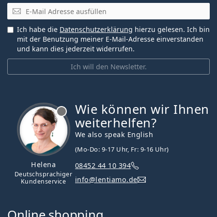
E-Mail
Ich habe die
Datenschutzerklärung
hierzu gelesen. Ich bin
mit der Benutzung meiner E-Mail-Adresse einverstanden
und kann dies jederzeit widerrufen.
Ich will den Newsletter.
Wie können wir Ihnen
ist offline
weiterhelfen?
We also speak English
(Mo-Do: 9-17 Uhr, Fr: 9-16 Uhr)
Helena
08452 44 10 394
Deutschsprachiger
info@lentiamo.de
Kundenservice
Online shopping