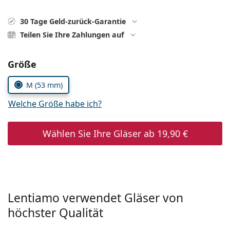
ist offline
Persol
30 Tage Geld-zurück-Garantie
Prada
Teilen Sie Ihre Zahlungen auf
Alle Marken
Parameter wählen
Größe
M (53 mm)
Welche Größe habe ich?
Wählen Sie Ihre Gläser ab
19,90 €
Lentiamo verwendet Gläser von
höchster Qualität