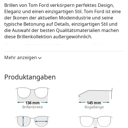
Brillen von Tom Ford verkörpern perfektes Design,
Eleganz und einen einzigartigen Stil. Tom Ford ist eine
der Ikonen der aktuellen Modeindustrie und seine
typische Betonung auf Details, einzigartigen Stil und
die Auswahl der besten Qualitätsmaterialien machen
diese Brillenkollektion außergewöhnlich.
Tom Ford FT6040-B 001 53
ist eine Unisex Brille.
Schauen Sie sich mit der virtuellen Anprobefunktion
Mehr anzeigen
von Lentiamo an, wie Sie in dieser Brille aussehen.
Brillenfassung
Produktangaben
Die schwarze Farbe der Brillenfassung passt perfekt
zu kühlen Hauttönen und hellblondem,
hellbraunem oder schwarzem Haar.
Pilot-Fassungen sind eine ideale Wahl für Menschen
136 mm
145 mm
mit einer quadratischen, ovalen oder dreieckigen
Brillenbreite
Bügellänge
Gesichtsform.
Die Brillenfassung besteht aus langlebigem Titan,
das leicht, hypoallergen und komfortabel ist.