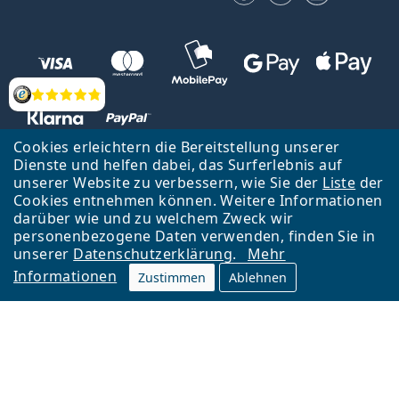
Bewertung
Cookies erleichtern die Bereitstellung unserer
Dienste und helfen dabei, das Surferlebnis auf
unserer Website zu verbessern, wie Sie der
Liste
der
Zurück zur Hauptseite
Nach oben
Cookies entnehmen können. Weitere Informationen
Lentiamo s.r.o., Tschechien ist Eigentümer und Betreiber des Online-
darüber wie und zu welchem Zweck wir
Shops Lentiamo.de
Seit 18 Jahren sind wir für Sie da.
personenbezogene Daten verwenden, finden Sie in
unserer
Datenschutzerklärung
.
Mehr
Informationen
Zustimmen
Ablehnen