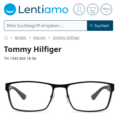
Navigationsleiste
Sie sind angemelde
Der Warenkor
das 
Suche
Suchen
Anmelden
Web-Navigation
Brillen
Herren
Tommy Hilfiger
Kontaktlinsen
Tommy Hilfiger
Tragedauer
TH 1543 003 18 56
Pflegemittel
Linsentyp
Tageslinsen
Nach Art
Brillen
Marke
Sphärische und asphärische
Wochenlinsen
Nach Packungsgröße
All-in-One Lösung
Accessoires
140 mm
145 mm
Acuvue
Torische für Astigmatismus
Zwei-Wochenlinsen
56
18
145
Geschlecht
Sonderangebote
Damen
Herren
Kinder
Brillenbreite
Bügellänge
Sonnenbrillen
Vorteilspackungen
50 bis 120 ml
Peroxidlösung
Inspiration & Tipps
Pflegemittel
Biofinity
Multifokale für Presbyopie
Monatslinsen
Zweck
Neuheiten
Glasbreite
Stegbreite
Bügellänge
2-er Vorteilspackung
225 bis 500 ml
Ohne Konservierungsstoffe
Geschlecht
Sonderangebote
Damen
Herren
Kinder
Alle Kontaktlinsen
Wie kauft man Linsen online?
Blaulichtfilter-Brillen
Augentropfen
Dailies
Silikon-Hydrogel-Linsen
Marke
3-Monatslinsen
Brillen
Limitierte Edition
36 mm
56 mm
18 mm
3-er Vorteilspackung