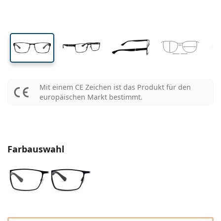
Reiseset
Rahmenform
Neuheiten
Glashöhe
Glasbreite
Stegbreite
Spar-Abo
Behälter
Air Optix
Rahmenform
Farblinsen
Lentiamo
Tag- und Nachtlinsen
Blaulichtfilter-Brillen
SALE
Geschlecht
Sonderangebote
Damen
Herren
Kinder
Accessoires
4-er Vorteilspackung
Art des Brillenglases
Für harte Kontaktlinsen
Quadratisch
SALE
Geschenkgutschein
Inspiration & Tipps
Lenjoy
Quadratisch
Sparsets
Ray-Ban
Brillen für Gamer
Nachhaltig
Rahmenform
Neuheiten
Marke
Verspiegelt
Für weiche Kontaktlinsen
Rechteckig
Nachhaltig
Pflegemittel
–
nach Art
Alle Brillen
Brillen online kaufen
sale
Soflens
Rechteckig
Vogue
Sonnenclip
Marke
Geschenkgutschein
Quadratisch
Limitierte Edition
Zweck
Lentiamo
Polarisiert
Kochsalzlösung
Rund
Geschenkgutschein
Pflegemittel –
nach Packungsgröße
All-in-One Lösung
Brillen-Ratgeber
Purevision
Rund
Esprit
Inspiration & Tipps
Lesebrillen
Lentiamo
Rechteckig
SALE
Inspiration & Tipps
Sport
Bonusware
Ray-Ban
Selbsttönend
Alle Pflegemittel
Pilot
Pflegemittel –
Vorteilspackungen
50 bis 120 ml
Peroxidlösung
Mit einem CE Zeichen ist das Produkt für den
Messen Sie Ihre Pupillendistanz
Proclear
Pilot
Alle Blaulichtfilter-Brillen
Polaroid
Brillen-Ratgeber
Sonnen-Lesebrillen
Izipizi
Rund
Nachhaltig
europäischen Markt bestimmt.
Alle Sonnenbrillen
Sonnenbrillen Ratgeber
Mode
Polaroid
Gradient
Brillen
2-er Vorteilspackung
Cat Eye
225 bis 500 ml
Ohne Konservierungsstoffe
Ratgeber für Sonnenbrillen mit Sehstärke
Clariti
Cat Eye
Alles über den Einkauf
Emporio Armani
Computer-Lesebrillen
Computer-Lesebrillen
Ray-Ban
Cat Eye
Geschenkgutschein
Sport-Sonnenbrillen Ratgeber
Überbrillen
Meller
Kontaktlinsen
Brillenketten
3-er Vorteilspackung
Reiseset
Geschenk-Ratgeber
Precision
Armani Exchange
Geschenk-Ratgeber
Alle Marken
Versandart
Ratgeber für Kinder-Sonnenbrillen
Wie können wir Ihnen
Sonnen-Lesebrillen
Sonderangebote
Oakley
Behälter
Brillenetuis
4-er Vorteilspackung
Für harte Kontaktlinsen
Farbauswahl
weiterhelfen?
Total
Hugo Boss
Abholstelle
Ratgeber für Sonnenbrillen mit Sehstärke
Alle Accessoires
Sonnenbrillen mit Stärke
Geschenkgutschein
We also speak English
Michael Kors
Kosmetik
Sonstiges Zubehör
Für weiche Kontaktlinsen
(Mo-Do: 9-17 Uhr, Fr: 9-16 Uhr)
Michael Kors
Zahlungsart
Geschenk-Ratgeber
Emporio Armani
Augentropfen
info@lentiamo.de
Kochsalzlösung
Marc Jacobs
Bonussystem
08452 44 10 394
Gucci
Alle Pflegemittel
Alle Marken