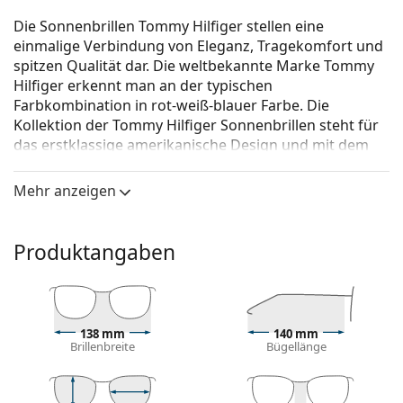
Die Sonnenbrillen Tommy Hilfiger stellen eine
einmalige Verbindung von Eleganz, Tragekomfort und
spitzen Qualität dar. Die weltbekannte Marke Tommy
Hilfiger erkennt man an der typischen
Farbkombination in rot-weiß-blauer Farbe. Die
Kollektion der Tommy Hilfiger Sonnenbrillen steht für
das erstklassige amerikanische Design und mit dem
zeitlosen Stil passen sie zu jedem Anlass.
Mehr anzeigen
Tommy Hilfiger TH 1605/S 003 IR 56
ist eine
Sonnenbrille für Männer.
Mit der virtuellen Anprobefunktion von Lentiamo
Produktangaben
können Sie herausfinden, wie Sie mit dieser
Sonnenbrille aussehen.
Brillenfassung
138 mm
140 mm
Die schwarze Farbe des Rahmens passt perfekt zu
Brillenbreite
Bügellänge
einem kühlen Hautton und hellblondem,
hellbraunem oder schwarzem Haar.
Rechteckige Sonnenbrillenfassungen
sind eine