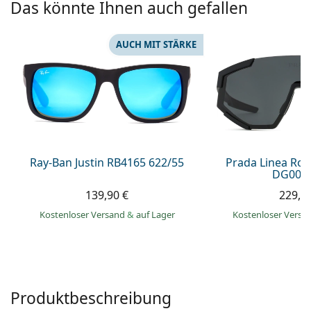
Das könnte Ihnen auch gefallen
ist offline
Persol
Prada
AUCH MIT STÄRKE
Alle Marken
Ray-Ban Justin RB4165 622/55
Prada Linea Ro
DG006F
139,90 €
229,9
Kostenloser Versand
&
auf Lager
Kostenloser Vers
Produktbeschreibung