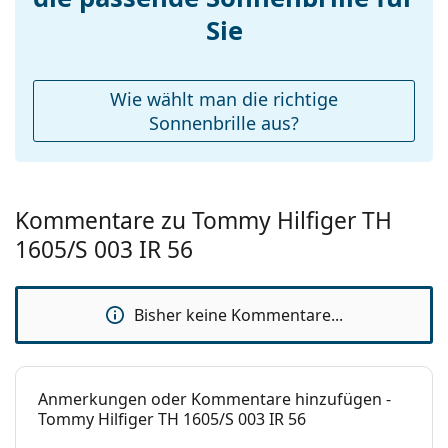
Accessories
Sie
Etui:
Ja
Reinigungstuch:
Ja
Wie wählt man die richtige
Weiteres
Sonnenbrille aus?
Sex:
Herren
Kategorie:
Sonnenbrillen
Kommentare zu Tommy Hilfiger TH
Marke:
Tommy Hilfiger
1605/S 003 IR 56
Verwendung:
Mode
Code:
TH1605/S 003 IR 56
Bisher keine Kommentare...
Mit Stärke
Nein
verfügbar :
Anmerkungen oder Kommentare hinzufügen -
Tommy Hilfiger TH 1605/S 003 IR 56