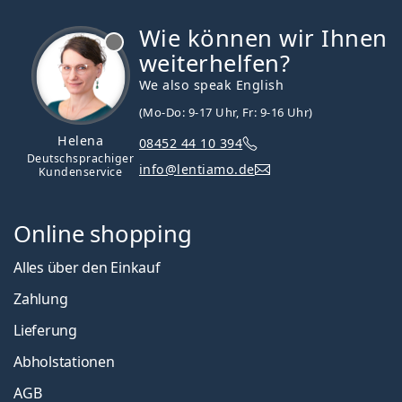
Wie können wir Ihnen
ist offline
weiterhelfen?
We also speak English
(Mo-Do: 9-17 Uhr, Fr: 9-16 Uhr)
Helena
08452 44 10 394
Deutschsprachiger
info@lentiamo.de
Kundenservice
Online shopping
Alles über den Einkauf
Zahlung
Lieferung
Abholstationen
AGB