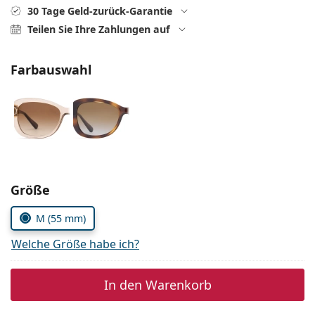
ist offline
Persol
30 Tage Geld-zurück-Garantie
Teilen Sie Ihre Zahlungen auf
Prada
Alle Marken
Farbauswahl
Parameter wählen
Größe
M (55 mm)
Welche Größe habe ich?
In den Warenkorb