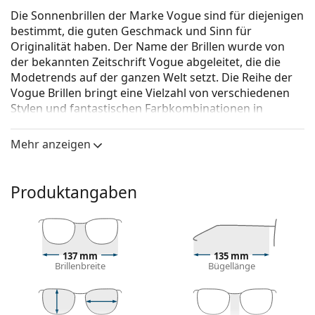
Die Sonnenbrillen der Marke Vogue sind für diejenigen
bestimmt, die guten Geschmack und Sinn für
Originalität haben. Der Name der Brillen wurde von
der bekannten Zeitschrift Vogue abgeleitet, die die
Modetrends auf der ganzen Welt setzt. Die Reihe der
Vogue Brillen bringt eine Vielzahl von verschiedenen
Stylen und fantastischen Farbkombinationen in
zeitlosen Anfertigungen.
Mehr anzeigen
Vogue 0VO 2943SB 299013 55
ist eine Sonnenbrille für
Frauen.
Mit der virtuellen Anprobefunktion von Lentiamo
Produktangaben
können Sie herausfinden, wie Sie mit dieser
Sonnenbrille aussehen.
Brillenfassung
137 mm
135 mm
Die braune Farbe des Rahmens passt perfekt zu
Brillenbreite
Bügellänge
einem warmen Hautton und hellbraunem,
schwarzem oder dunkelblondem Haar.
Quadratische Sonnenbrillenfassungen
sind eine