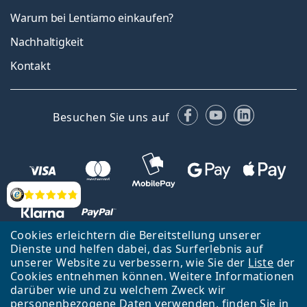
Warum bei Lentiamo einkaufen?
Nachhaltigkeit
Kontakt
Facebook
YouTube
LinkedIn
Besuchen Sie uns auf
Bewertung
Cookies erleichtern die Bereitstellung unserer
Dienste und helfen dabei, das Surferlebnis auf
unserer Website zu verbessern, wie Sie der
Liste
der
Zurück zur Hauptseite
Nach oben
Cookies entnehmen können. Weitere Informationen
Lentiamo s.r.o., Tschechien ist Eigentümer und Betreiber des Online-
darüber wie und zu welchem Zweck wir
Shops Lentiamo.de
Seit 18 Jahren sind wir für Sie da.
personenbezogene Daten verwenden, finden Sie in