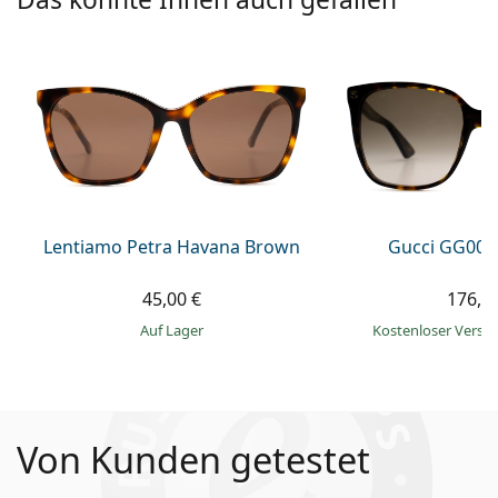
Lentiamo Petra Havana Brown
Gucci GG002
45,00 €
176,9
auf Lager
Kostenloser Vers
Von Kunden getestet