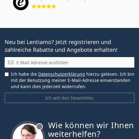
Bewertung 5 aus 5
Neu bei Lentiamo? Jetzt registrieren und
zahlreiche Rabatte und Angebote erhalten!
E-Mail
Ich habe die
Datenschutzerklärung
hierzu gelesen. Ich bin
mit der Benutzung meiner E-Mail-Adresse einverstanden
und kann dies jederzeit widerrufen.
Ich will den Newsletter.
Wie können wir Ihnen
ist offline
weiterhelfen?