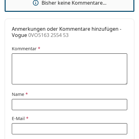
Nasenpads:
Bisher keine Kommentare...
die Anleitung.
Accessories
Etui:
Ja
Anmerkungen oder Kommentare hinzufügen -
Reinigungstuch:
Ja
Vogue
0VO5163 2554 53
Weiteres
Kommentar
*
Sex:
Damen
Kategorie:
Brillen
Marke:
Vogue
Code:
0VO5163 2554 53
Name
*
E-Mail
*