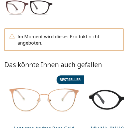
08452 44 10 394
Gucci
Alle Pflegemittel
Alle Marken
ist online
Persol
Prada
Im Moment wird dieses Produkt nicht
Alle Marken
angeboten.
Das könnte Ihnen auch gefallen
BESTSELLER