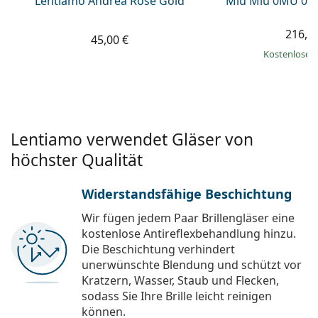
Lentiamo Andrea Rose Gold
Miu Miu 0MU 01
216,9
45,00 €
Kostenloser
Lentiamo verwendet Gläser von
höchster Qualität
Widerstandsfähige Beschichtung
Wir fügen jedem Paar Brillengläser eine
kostenlose Antireflexbehandlung hinzu.
Die Beschichtung verhindert
unerwünschte Blendung und schützt vor
Kratzern, Wasser, Staub und Flecken,
sodass Sie Ihre Brille leicht reinigen
können.