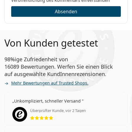
schlafen?
Veröffentlichung des Kommentars einverstanden
Multifokale Linsen
Absenden
Kontaktlinsen
Was ist der Unterschied zwischen der 30er, 90er
und 180er Packung von 1-DAY Acuvue Moist
Multifocal?
Von Kunden getestet
Andere multifokale Tageslinsen
98%ige Zufriedenheit von
16089 Bewertungen. Werfen Sie einen Blick
Biotrue ONEday for Presbyopia
auf ausgewählte KundInnenrezensionen.
DAILIES Total 1 Multifocal
MyDay daily disposable Multifocal
Mehr Bewertungen auf Trusted Shops.
Proclear 1 Day Multifocal
Unkompliziert, schneller Versand
Weitere Artikel aus unserem Blog
Überprüfter Kunde, vor 2 Tagen
Bewertung 5 aus 5
So lesen Sie die Parameter auf Ihrem
Kontaktlinsenrezept