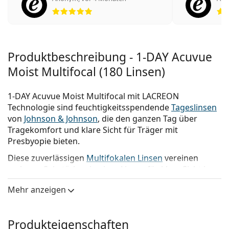
Bewertung 5 aus 5
Produktbeschreibung - 1-DAY Acuvue
Moist Multifocal (180 Linsen)
1-DAY Acuvue Moist Multifocal mit LACREON
Technologie sind feuchtigkeitsspendende
Tageslinsen
von
Johnson & Johnson
, die den ganzen Tag über
Tragekomfort und klare Sicht für Träger mit
Presbyopie bieten.
Diese zuverlässigen
Multifokalen Linsen
vereinen
mehrere Sehstärken in einer Linse - für klare Sicht in
der Nähe, in der Ferne und dazwischen. Erleben Sie
Mehr anzeigen
den Komfort von Tageslinsen mit Werten, die Ihren
multifokalen Bedürfnissen entsprechen.
Produkteigenschaften