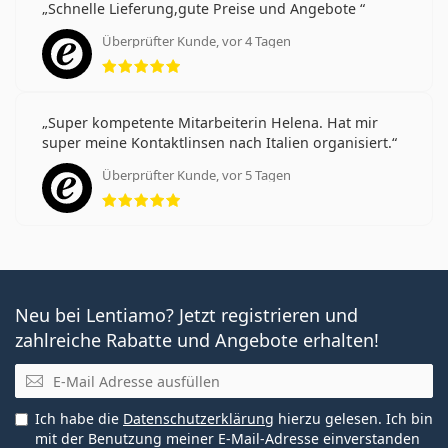
Gewöhnung an Kontaktlinsen: Wie lange dauert es?
Schnelle Lieferung,gute Preise und Angebote
Pflege von Kontaktlinsen
Überprüfter Kunde, vor 4 Tagen
Kann man mit Kontaktlinsen duschen?
Bewertung 5 aus 5
Der UV-Filter in Kontaktlinsen erhöht den Schutz der
Hornhaut vor gefährlicher UV-Strahlung.
Super kompetente Mitarbeiterin Helena. Hat mir
Kontaktlinsen decken jedoch nicht das gesamte Auge
super meine Kontaktlinsen nach Italien organisiert.
bzw. den gesamten Augenbereich ab, so dass eine
Kombination von Kontaktlinsen mit einem UV-Filter
Überprüfter Kunde, vor 5 Tagen
Bewertung 5 aus 5
und einer
Sonnenbrille
den idealen Schutz vor
schädlichen UV-Strahlen bietet.
Es ist ein Medizinprodukt. Lesen Sie vor dem Gebrauch
die Anleitung.
Neu bei Lentiamo? Jetzt registrieren und
zahlreiche Rabatte und Angebote erhalten!
E-Mail
Ich habe die
Datenschutzerklärung
hierzu gelesen. Ich bin
mit der Benutzung meiner E-Mail-Adresse einverstanden