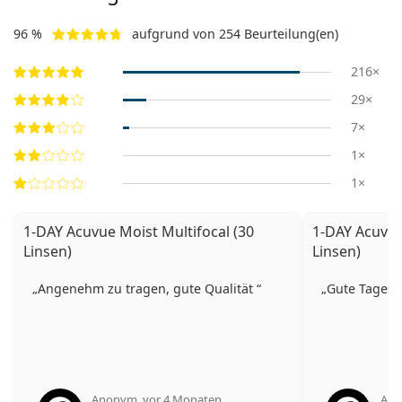
96 %
aufgrund von 254 Beurteilung(en)
216×
29×
7×
1×
1×
1-DAY Acuvue Moist Multifocal (30
1-DAY Acuvue
Linsen)
Linsen)
Angenehm zu tragen, gute Qualität
Gute Tagesl
Anonym
,
vor 4 Monaten
An