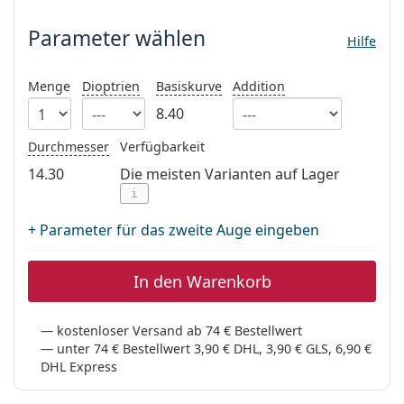
ist offline
Persol
Parameter wählen
Hilfe
Prada
Alle Marken
Menge
Dioptrien
Basiskurve
Addition
8.40
Durchmesser
Verfügbarkeit
14.30
Die meisten Varianten auf Lager
i
+ Parameter für das zweite Auge eingeben
In den Warenkorb
kostenloser Versand ab 74 € Bestellwert
unter 74 € Bestellwert 3,90 € DHL, 3,90 € GLS, 6,90 €
DHL Express