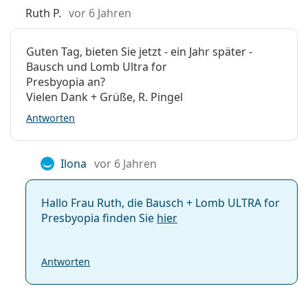
Ruth P.
vor 6 Jahren
Kontaktlinsen
Häufig gestellte Fragen
Sphärische und
Guten Tag, bieten Sie jetzt - ein Jahr später -
asphärische Linsen
Bausch und Lomb Ultra for
Presbyopia an?
Wie lange kann man Bausch + Lomb Ultra
Vielen Dank + Grüße, R. Pingel
tragen?
Antworten
Kann man mit Bausch + Lomb Ultra schlafen?
Ilona
vor 6 Jahren
Was ist der Unterschied zwischen der 3er- und
Hallo Frau Ruth, die Bausch + Lomb ULTRA for
der 6er-Packung von Bausch + Lomb Ultra?
Presbyopia finden Sie
hier
Weitere Monatstlinsen
Antworten
Air Optix Plus Hydraglyde
Clariti Elite