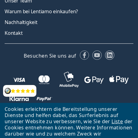
Unser Team
Warum bei Lentiamo einkaufen?
Nachhaltigkeit
Kontakt
Facebook
YouTube
LinkedIn
Besuchen Sie uns auf
Bewertung
Cookies erleichtern die Bereitstellung unserer
Dienste und helfen dabei, das Surferlebnis auf
unserer Website zu verbessern, wie Sie der
Liste
der
Zurück zur Hauptseite
Nach oben
Cookies entnehmen können. Weitere Informationen
Lentiamo s.r.o., Tschechien ist Eigentümer und Betreiber des Online-
darüber wie und zu welchem Zweck wir
Shops Lentiamo.de
Seit 18 Jahren sind wir für Sie da.