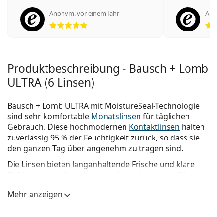
Anonym
,
vor einem Jahr
An
Bewertung 5 aus 5
Produktbeschreibung - Bausch + Lomb
ULTRA (6 Linsen)
Bausch + Lomb ULTRA mit MoistureSeal-Technologie
sind sehr komfortable
Monatslinsen
für täglichen
Gebrauch. Diese hochmodernen
Kontaktlinsen
halten
zuverlässig 95 % der Feuchtigkeit zurück, so dass sie
den ganzen Tag über angenehm zu tragen sind.
Die Linsen bieten langanhaltende Frische und klare
Sicht, was vor allem dann von Vorteil ist, wenn Sie
digitale Geräte über einen längeren Zeitraum hinweg
Mehr anzeigen
nutzen.
Die Bausch + Lomb ULTRA Kontaktlinsen ermöglichen