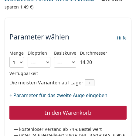
08452 44 10 394
Gucci
Alle Pflegemittel
sparen
1,49 €
)
Alle Marken
ist online
Persol
Parameter wählen
Prada
Parameter wählen
Hilfe
Alle Marken
Menge
Dioptrien
Basiskurve
Durchmesser
14.20
Verfügbarkeit
Die meisten Varianten auf Lager
i
+ Parameter für das zweite Auge eingeben
In den Warenkorb
kostenloser Versand ab 74 € Bestellwert
unter 74 € Bestellwert 3,90 € DHL, 3,90 € GLS, 6,90 €