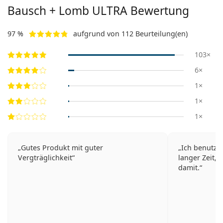
Bausch + Lomb ULTRA Bewertung
97 %
aufgrund von 112 Beurteilung(en)
103×
6×
1×
1×
1×
Gutes Produkt mit guter
Ich benutze 
Vergträglichkeit
langer Zeit, 
damit.