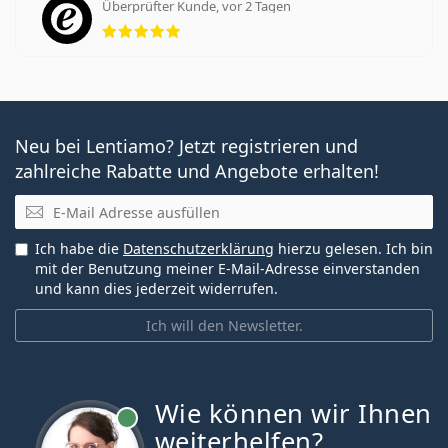
Überprüfter Kunde, vor 2 Tagen
Bewertung 5 aus 5
Neu bei Lentiamo? Jetzt registrieren und
zahlreiche Rabatte und Angebote erhalten!
E-Mail
Ich habe die
Datenschutzerklärung
hierzu gelesen. Ich bin
mit der Benutzung meiner E-Mail-Adresse einverstanden
und kann dies jederzeit widerrufen.
Ich will den Newsletter.
Wie können wir Ihnen
ist online
weiterhelfen?