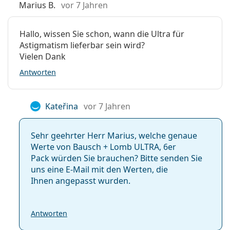
Marius B.
vor 7 Jahren
Lenjoy Monthly Comfort
SofLens 59
Hallo, wissen Sie schon, wann die Ultra für
Astigmatism lieferbar sein wird?
Weitere Artikel aus unserem Blog
Vielen Dank
Antworten
Wie versteht man Werte auf dem
Kontaktlinsenrezept
Gewöhnung an Kontaktlinsen: Wie lange dauert es?
Kateřina
vor 7 Jahren
Wie man Kontaktlinsen pflegt
Kann man mit Kontaktlinsen duschen?
Sehr geehrter Herr Marius, welche genaue
Am häufigsten werden sie mit dem Pflegemittel
Vantio
Werte von Bausch + Lomb ULTRA, 6er
Multi-Purpose 360 ml mit Behälter
verkauft.
Pack würden Sie brauchen? Bitte senden Sie
Es ist ein Medizinprodukt. Lesen Sie vor dem Gebrauch
uns eine E-Mail mit den Werten, die
die Anleitung.
Ihnen angepasst wurden.
Antworten