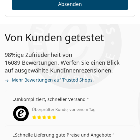
Absenden
asphärische Linsen
Lenjoy 1 Day Air+ Kontaktlinsen sind
eine mögliche Alternative für:
MyDay daily disposable
Von Kunden getestet
Bausch + Lomb ULTRA
1-DAY Acuvue TruEye
DAILIES Total 1
98%ige Zufriedenheit von
Precision1
16089 Bewertungen. Werfen Sie einen Blick
auf ausgewählte KundInnenrezensionen.
Häufig gestellte Fragen
Mehr Bewertungen auf Trusted Shops.
Unkompliziert, schneller Versand
Wie lange kann man Lenjoy 1 Day Air+
Kontaktlinsen tragen?
Überprüfter Kunde, vor einem Tag
Bewertung 5 aus 5
Kann man mit Lenjoy 1 Day Air+ Kontaktlinsen
schlafen?
Schnelle Lieferung,gute Preise und Angebote