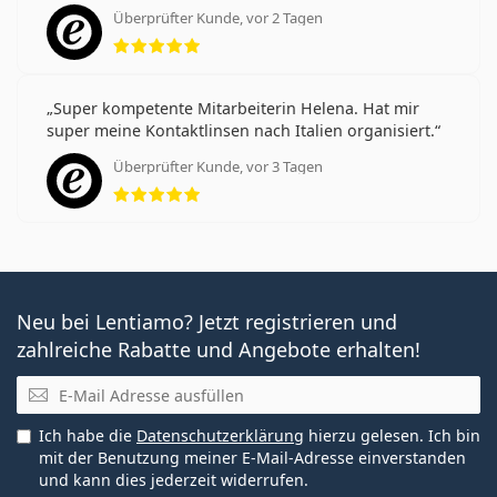
Überprüfter Kunde, vor 2 Tagen
Bewertung 5 aus 5
Weitere Artikel aus unserem Blog
Super kompetente Mitarbeiterin Helena. Hat mir
Rezept für Kontaktlinsen: Wie man die Parameter
super meine Kontaktlinsen nach Italien organisiert.
richtig versteht
Überprüfter Kunde, vor 3 Tagen
Gewöhnung an Kontaktlinsen: Wie lange dauert es?
Bewertung 5 aus 5
Pflege von Kontaktlinsen
Kann man mit Kontaktlinsen duschen?
Am häufigsten werden sie mit den Augentropfen
Solunate Eye Drops 15 ml
verkauft.
Es ist ein Medizinprodukt. Lesen Sie vor dem Gebrauch
Neu bei Lentiamo? Jetzt registrieren und
die Anleitung.
zahlreiche Rabatte und Angebote erhalten!
E-Mail
Ich habe die
Datenschutzerklärung
hierzu gelesen. Ich bin
mit der Benutzung meiner E-Mail-Adresse einverstanden
und kann dies jederzeit widerrufen.