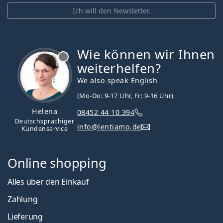
Ich will den Newsletter.
Wie können wir Ihnen
ist offline
weiterhelfen?
We also speak English
(Mo-Do: 9-17 Uhr, Fr: 9-16 Uhr)
Helena
08452 44 10 394
Deutschsprachiger
info@lentiamo.de
Kundenservice
Online shopping
Alles über den Einkauf
Zahlung
Lieferung