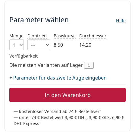
ist offline
Persol
Parameter wählen
Prada
Parameter wählen
Hilfe
Alle Marken
Menge
Dioptrien
Basiskurve
Durchmesser
8.50
14.20
Verfügbarkeit
Die meisten Varianten auf Lager
i
+ Parameter für das zweite Auge eingeben
In den Warenkorb
kostenloser Versand ab 74 € Bestellwert
unter 74 € Bestellwert 3,90 € DHL, 3,90 € GLS, 6,90 €
DHL Express