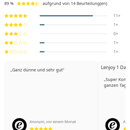
89 %
aufgrund von 14 Beurteilung(en)
11×
1×
0×
1×
1×
Lenjoy 1 Day 
Ganz dünne und sehr gut
Super Konta
ganzen Tag t
Anonym
,
vor einem Monat
An
Bewertung 5 aus 5