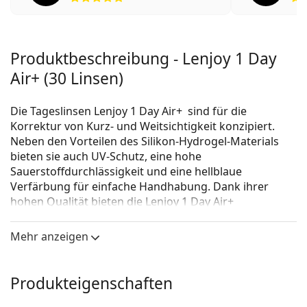
Produktbeschreibung - Lenjoy 1 Day
Air+ (30 Linsen)
Die Tageslinsen Lenjoy 1 Day Air+ sind für die
Korrektur von Kurz- und Weitsichtigkeit konzipiert.
Neben den Vorteilen des Silikon-Hydrogel-Materials
bieten sie auch UV-Schutz, eine hohe
Sauerstoffdurchlässigkeit und eine hellblaue
Verfärbung für einfache Handhabung. Dank ihrer
hohen Qualität bieten die Lenjoy 1 Day Air+
Kontaktlinsen eine hervorragende Sehleistung und
lang anhaltenden Tragekomfort.
Mehr anzeigen
Wichtigste Vorteile
Produkteigenschaften
Lenjoy 1 Tag Air+ sind
Silikon-Hydrogel
Kontaktlinsen