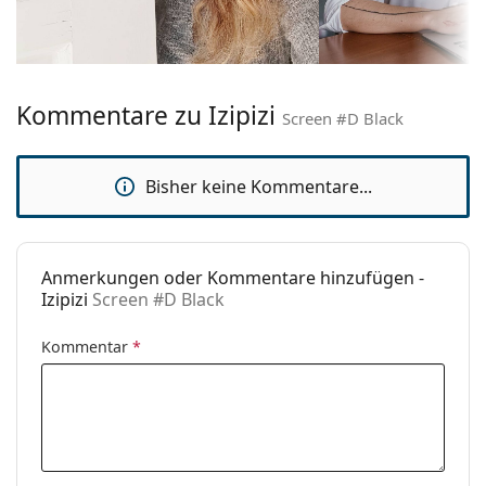
Fassung:
Größe:
S
Brillenbreite:
126 mm
Kommentare zu Izipizi
Screen #D Black
Bügellänge:
149 mm
Stegbreite:
20 mm
Bisher keine Kommentare...
Gewicht:
140 g
Verstellbare
Nein
Nasenpads:
Anmerkungen oder Kommentare hinzufügen -
Federscharnier:
Ja
Izipizi
Screen #D Black
Accessories
Kommentar
*
Etui:
Nein
Reinigungstuch:
Nein
Weiteres
Sex:
Unisex