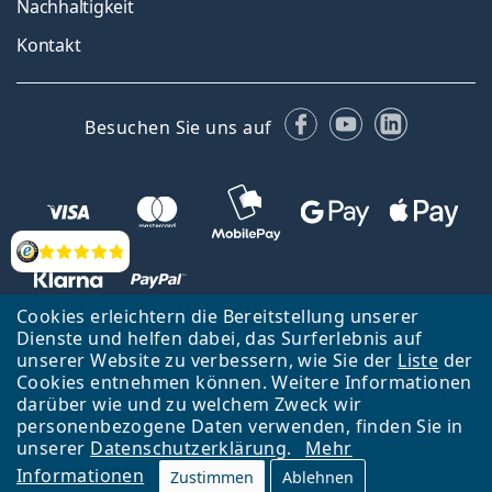
Nachhaltigkeit
Kontakt
Facebook
YouTube
LinkedIn
Besuchen Sie uns auf
Bewertung
Cookies erleichtern die Bereitstellung unserer
Dienste und helfen dabei, das Surferlebnis auf
unserer Website zu verbessern, wie Sie der
Liste
der
Zurück zur Hauptseite
Nach oben
Cookies entnehmen können. Weitere Informationen
Lentiamo s.r.o., Tschechien ist Eigentümer und Betreiber des Online-
darüber wie und zu welchem Zweck wir
Shops Lentiamo.de
Seit 18 Jahren sind wir für Sie da.
personenbezogene Daten verwenden, finden Sie in
unserer
Datenschutzerklärung
.
Mehr
Informationen
Zustimmen
Ablehnen