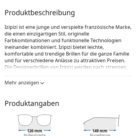
Produktbeschreibung
Izipizi ist eine junge und verspielte französische Marke,
die einen einzigartigen Stil, originelle
Farbkombinationen und funktionelle Technologien
ineinander kombiniert. Izipizi bietet leichte,
komfortable und trendige Brillen für die ganze Familie
und für verschiedene Anlässe zu attraktiven Preisen.
Die Designerbrillen von Izipizi werden nach strengen
Vorgaben hergestellt, um ihre Sicherheit zu
gewährleisten.
Mehr anzeigen
Izipizi Screen #D Black
ist eine Unisex Brille.
Schauen Sie sich mit der virtuellen Anprobefunktion
Produktangaben
von Lentiamo an, wie Sie in dieser Brille aussehen.
Brillenfassung
Die schwarze Farbe der Brillenfassung passt perfekt
126 mm
149 mm
zu kühlen Hauttönen und hellblondem,
Brillenbreite
Bügellänge