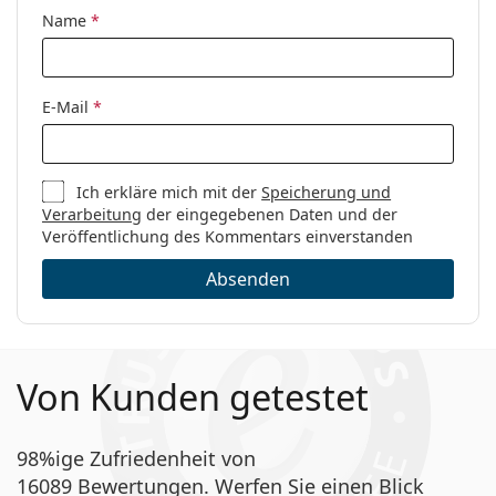
Kategorie:
Brillen
Name
*
Blaufilter Brillen
Marke:
Izipizi
E-Mail
*
Code:
Screen #D Black
Ich erkläre mich mit der
Speicherung und
Verarbeitung
der eingegebenen Daten und der
Veröffentlichung des Kommentars einverstanden
Absenden
Von Kunden getestet
98%ige Zufriedenheit von
16089 Bewertungen. Werfen Sie einen Blick