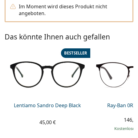
ist offline
Persol
Im Moment wird dieses Produkt nicht
angeboten.
Prada
Alle Marken
Das könnte Ihnen auch gefallen
BESTSELLER
Lentiamo Sandro Deep Black
Ray-Ban 0RX
146,9
45,00 €
Kostenloser