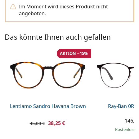
ist offline
Persol
Im Moment wird dieses Produkt nicht
angeboten.
Prada
Alle Marken
Das könnte Ihnen auch gefallen
AKTION −15%
Lentiamo Sandro Havana Brown
Ray-Ban 0RX
146,9
38,25 €
45,00 €
Kostenloser