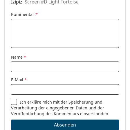
Izipizi
Screen #D Light Tortoise
Etui:
Nein
Kommentar
*
Reinigungstuch:
Nein
Weiteres
Sex:
Unisex
Kategorie:
Brillen
Blaufilter Brillen
Name
*
Marke:
Izipizi
Code:
Screen #D Light Tortoise
E-Mail
*
Ich erkläre mich mit der
Speicherung und
Verarbeitung
der eingegebenen Daten und der
Veröffentlichung des Kommentars einverstanden
Absenden