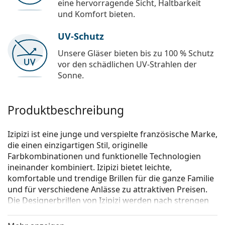
eine hervorragende Sicht, Haltbarkeit
und Komfort bieten.
UV-Schutz
Unsere Gläser bieten bis zu 100 % Schutz
vor den schädlichen UV-Strahlen der
Sonne.
Produktbeschreibung
Izipizi ist eine junge und verspielte französische Marke,
die einen einzigartigen Stil, originelle
Farbkombinationen und funktionelle Technologien
ineinander kombiniert. Izipizi bietet leichte,
komfortable und trendige Brillen für die ganze Familie
und für verschiedene Anlässe zu attraktiven Preisen.
Die Designerbrillen von Izipizi werden nach strengen
Vorgaben hergestellt, um ihre Sicherheit zu
gewährleisten.